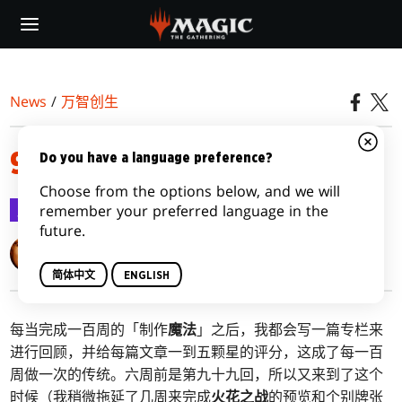
Skip
to
main
content
News
/
万智创生
900，继续中
Do you have a language preference?
Choose from the options below, and we will
万智创生
2019-06-03
remember your preferred language in the
future.
Mark Rosewater
简体中文
ENGLISH
每当完成一百周的「制作
魔法
」之后，我都会写一篇专栏来
进行回顾，并给每篇文章一到五颗星的评分，这成了每一百
周做一次的传统。六周前是第九十九回，所以又来到了这个
时候（我稍微拖延了几周来完成
火花之战
的预览和个别牌张