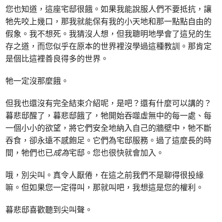
您也知道，這座宅邸很餓。如果我能說服人們不要抵抗，讓
牠先咬上幾口，那我就能保有我的小天地和那一點點自由的
假象。我不想死。我猜沒人想，但我聰明地學會了這兒的生
存之道，而您似乎在原本的世界裡沒學過這種教訓。那肯定
是個比這裡善良得多的世界。
牠一定沒那麼餓。
但我也還沒有完全結束介紹呢，是吧？還有什麼可以講的？
暮悲邸醒了，暮悲邸餓了，牠開始吞噬虛無中的每一處、每
一個小小的欲望，將它們安全地納入自己的牆壁中，牠不斷
吞食，卻永遠不感飽足。它們為宅邸服務。過了這麼長的時
間，牠們也已
成為
宅邸。您也很快就會加入。
哦，別尖叫。真令人厭倦，在這之前我們不是聊得很投緣
嘛。但如果您一定得叫，那就叫吧，我想這是您的權利。
暮悲邸喜歡聽到尖叫聲。