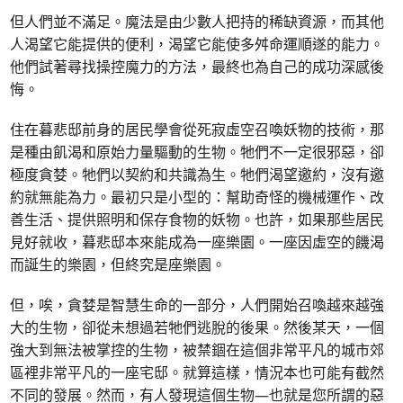
但人們並不滿足。魔法是由少數人把持的稀缺資源，而其他
人渴望它能提供的便利，渴望它能使多舛命運順遂的能力。
他們試著尋找操控魔力的方法，最終也為自己的成功深感後
悔。
住在暮悲邸前身的居民學會從死寂虛空召喚妖物的技術，那
是種由飢渴和原始力量驅動的生物。牠們不一定很邪惡，卻
極度貪婪。牠們以契約和共識為生。牠們渴望邀約，沒有邀
約就無能為力。最初只是小型的：幫助奇怪的機械運作、改
善生活、提供照明和保存食物的妖物。也許，如果那些居民
見好就收，暮悲邸本來能成為一座樂園。一座因虛空的饑渴
而誕生的樂園，但終究是座樂園。
但，唉，貪婪是智慧生命的一部分，人們開始召喚越來越強
大的生物，卻從未想過若牠們逃脫的後果。然後某天，一個
強大到無法被掌控的生物，被禁錮在這個非常平凡的城市郊
區裡非常平凡的一座宅邸。就算這樣，情況本也可能有截然
不同的發展。然而，有人發現這個生物—也就是您所謂的惡