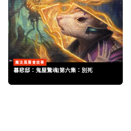
魔法風雲會故事
暮悲邸：鬼屋驚魂|第六集：別死