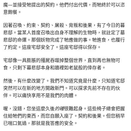
魔—並接受牠提出的契約。他們付出代價，而牠終於可以恣
意飽餐。
因著召喚、約束、契約、屠殺、背叛和後果，有了今日的暮
悲邸。當某人首度召喚出自身不理解的生物時，就註定了墓
悲邸的命運。那個妖物完成了牠應做的事。牠進食，也履行
了約定。這座宅邸安全了。這座宅邸得以保存。
宅邸像一具膨脹的殭屍吞噬掉整個世界，直到再也無物可
食，只剩下暮悲邸本身和牆裡如老鼠般的倖存者。
然後，有什麼改變了。我們不知道究竟是什麼，只知道宅邸
突然可以在新的地方開啟新門。可以探求先前不存在的伙
伴。可以痛快享用不是我們的肉體。
喔，沒錯，您坐這麼久後
的確
很難起身。這些椅子總會把握
住給牠們的東西，而您自願入座了。契約和後果。但您稍早
已喘口氣過，那就是我答應的安全。