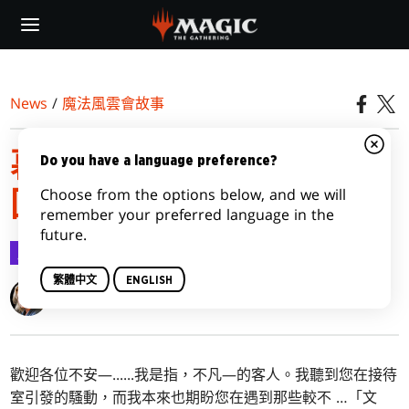
Skip
to
main
content
News
/
魔法風雲會故事
暮悲邸：鬼屋驚魂｜歡迎
Do you have a language preference?
Choose from the options below, and we will
回家
remember your preferred language in the
future.
魔法風雲會故事
2024-08-19
繁體中文
ENGLISH
Mira Grant
歡迎各位不安—......我是指，不凡—的客人。我聽到您在接待
室引發的騷動，而我本來也期盼您在遇到那些較不 …「文