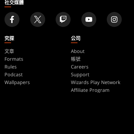
家
社交媒體
究探
公司
文章
About
Formats
帳號
Rules
Careers
Podcast
Support
Wallpapers
Wizards Play Network
Affiliate Program
Disclosure
MAGIC
品牌
魔法風雲會
Dungeons & Dragons