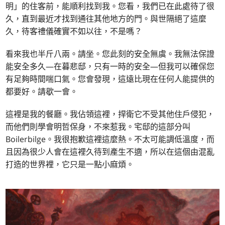
明」的住客前，能順利找到我。您看，我們已在此處待了很
久，直到最近才找到通往其他地方的門。與世隔絕了這麼
久，待客禮儀確實不如以往，不是嗎？
看來我也半斤八兩。請坐。您此刻的安全無虞。我無法保證
能安全多久—在暮悲邸，只有一時的安全—但我可以確保您
有足夠時間喘口氣。您會發現，這遠比現在任何人能提供的
都要好。請歇一會。
這裡是我的餐廳。我佔領這裡，捍衛它不受其他住戶侵犯，
而他們則學會明哲保身，不來惹我。宅邸的這部分叫
Boilerbilge。我很抱歉這裡這麼熱。不太可能調低溫度，而
且因為很少人會在這裡久待到產生不適，所以在這個由混亂
打造的世界裡，它只是一點小麻煩。