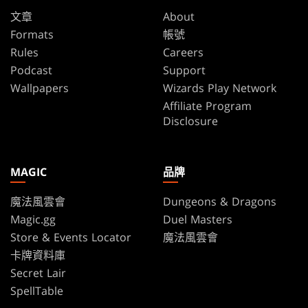
文章
About
Formats
帳號
Rules
Careers
Podcast
Support
Wallpapers
Wizards Play Network
Affiliate Program
Disclosure
MAGIC
品牌
魔法風雲會
Dungeons & Dragons
Magic.gg
Duel Masters
Store & Events Locator
魔法風雲會
卡牌資料庫
Secret Lair
SpellTable