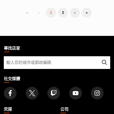
«
‹
1
2
›
»
MAGIC:
THE
尋找店家
GATHERING
尋
FOOTER
找
店
家
社交媒體
究探
公司