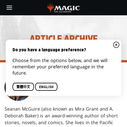
Skip
to
main
content
ARTICLE ARCHIVE
Do you have a language preference?
Choose from the options below, and we will
remember your preferred language in the
future.
MIRA GRANT
繁體中文
ENGLISH
Seanan McGuire (also known as Mira Grant and A.
Deborah Baker) is an award-winning author of short
stories, novels, and comics. She lives in the Pacific