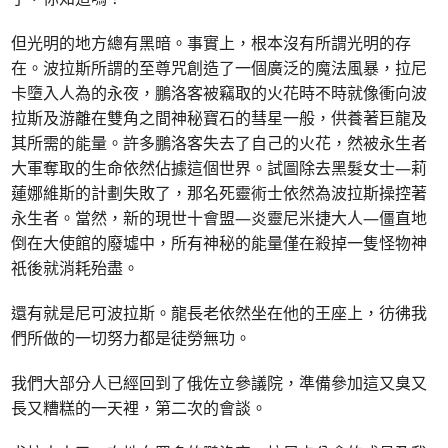
但光明的地方總有黑暗。事實上，根本沒有所謂光明的存
在。波拉斯所謂的至尊咒創造了一個廣泛的魔法風暴，拉尼
卡墮入人為的永夜，鵬洛客被竊取的火花時不時就像衝向波
拉斯及游離在雙角之間神秘寶石的彗星一般，供養著巨龍及
其所需的能量。許多鵬洛客失去了自己的火花，然被永生者
大軍奪取的生命依然佔據這個世界。試圖除去黑髮女士—莉
蓮娜維斯的計劃失敗了，那名死靈術士依然為波拉斯操控著
永生者。當然，新的現世十會盟—炎靈尼米捷大人—僵直地
倒在大使館的廢墟中，所有神秘的能量僅在殺掉一隻怪物神
祇後就消耗殆盡。
還有就是尼可波拉斯。龍長老依然坐在他的王座上，彷彿我
們所做的一切努力都是徒勞無功。
我們大部分人已經回到了俄佐立參議院，準備參加這又臭又
長又糟糕的一天裡，第二次的會談。