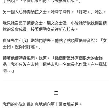
了點頭。「不管結果如何，今天就會結束。」
另一個人也轉向納拉女士。她聳了聳肩。「好吧，」她說。
我見她召集了萊伊女士、瑞文女士及一小隊她所能找到最精
銳的公會成員，接著便動身前往新布拉夫。
費登先生和我目送她們離去。他點了點頭壓低聲音說：「女
士們，祝你們好運。」
接著他便轉身離開，說道，「幾個街區外有個很大的金飾
品，我不只沒有去偷，還將去和一名龍長老作戰。有些竊賊
啊
. . .
」
三
我們的小隊無聲無息地朝向第十區廣場前進。