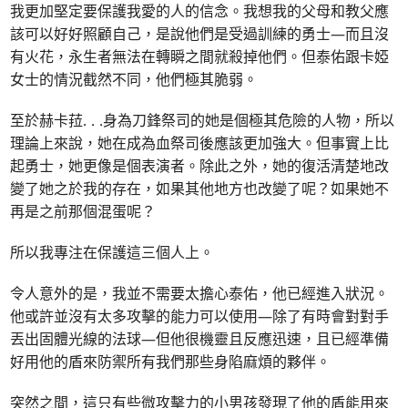
我更加堅定要保護我愛的人的信念。我想我的父母和教父應
該可以好好照顧自己，是說他們是受過訓練的勇士—而且沒
有火花，永生者無法在轉瞬之間就殺掉他們。但泰佑跟卡婭
女士的情況截然不同，他們極其脆弱。
至於赫卡菈
. . .
身為刀鋒祭司的她是個極其危險的人物，所以
理論上來說，她在成為血祭司後應該更加強大。但事實上比
起勇士，她更像是個表演者。除此之外，她的復活清楚地改
變了她之於我的存在，如果其他地方也改變了呢？如果她不
再是之前那個混蛋呢？
所以我專注在保護這三個人上。
令人意外的是，我並不需要太擔心泰佑，他已經進入狀況。
他或許並沒有太多攻擊的能力可以使用—除了有時會對對手
丟出固體光線的法球—但他很機靈且反應迅速，且已經準備
好用他的盾來防禦所有我們那些身陷麻煩的夥伴。
突然之間，這只有些微攻擊力的小男孩發現了他的盾能用來