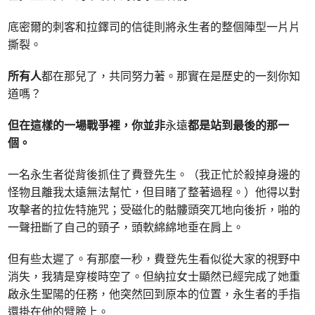
底密爾的刺客和拉鐸司的信徒則將永生者的整個陣型一片片
撕裂。
所有人
都在那兒了，共同努力著。那實在是歷史的一刻你知
道嗎？
但在這樣的一場戰爭裡，你並非
永遠
都是站到最後的那一
個。
一名永生者從背後抓住了費登先生。（我正忙於殺掉身邊的
怪物且離我太遠無法幫忙，但目睹了整著過程。）他得以對
攻擊者的拉佐特施咒；受磁化的骷髏頭突兀地向後折，啪的
一聲扭斷了自己的頸子，頭軟綿綿地垂在肩上。
但有些太遲了。有那麼一秒，費登先生看似從大家的視野中
消失，我猜是穿梭時空了。但納拉女士顯然已經完成了她重
啟永生聖陽的任務，他突然回到原本的位置，永生者的手指
還掛在他的臂膀上。