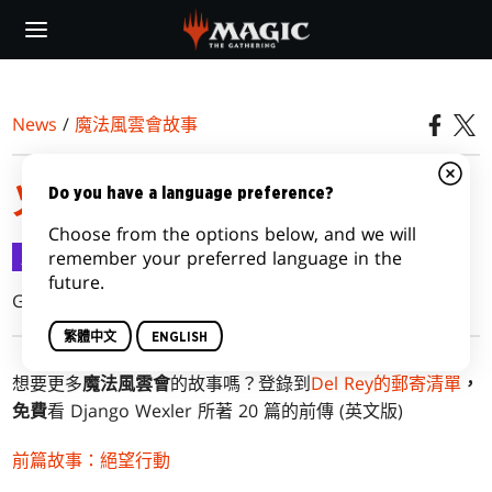
Skip
to
main
content
News
/
魔法風雲會故事
火花之戰：拉尼卡—灰燼
Do you have a language preference?
Choose from the options below, and we will
魔法風雲會故事
2019-06-12
remember your preferred language in the
future.
Greg Weisman
繁體中文
ENGLISH
想要更多
魔法風雲會
的故事嗎？登錄到
Del Rey的郵寄清單
，
免費
看 Django Wexler 所著 20 篇的前傳 (英文版)
前篇故事：絕望行動