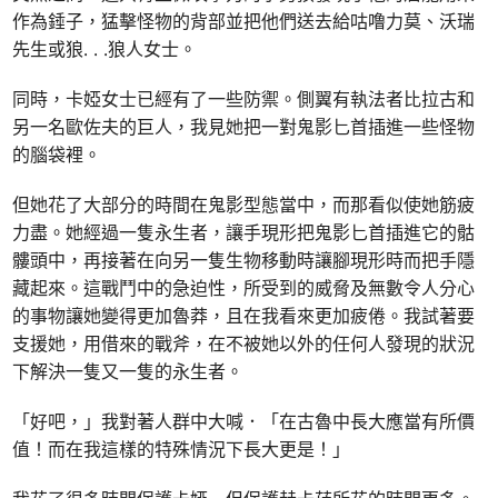
作為錘子，猛擊怪物的背部並把他們送去給咕噜力莫、沃瑞
先生或狼
. . .
狼人女士。
同時，卡婭女士已經有了一些防禦。側翼有執法者比拉古和
另一名歐佐夫的巨人，我見她把一對鬼影匕首插進一些怪物
的腦袋裡。
但她花了大部分的時間在鬼影型態當中，而那看似使她筋疲
力盡。她經過一隻永生者，讓手現形把鬼影匕首插進它的骷
髏頭中，再接著在向另一隻生物移動時讓腳現形時而把手隱
藏起來。這戰鬥中的急迫性，所受到的威脅及無數令人分心
的事物讓她變得更加魯莽，且在我看來更加疲倦。我試著要
支援她，用借來的戰斧，在不被她以外的任何人發現的狀況
下解決一隻又一隻的永生者。
「好吧，」我對著人群中大喊．「在古魯中長大應當有所價
值！而在我這樣的特殊情況下長大更是！」