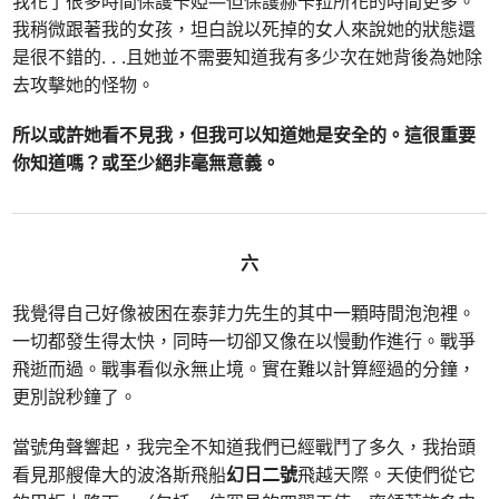
我花了很多時間保護卡婭—但保護赫卡菈所花的時間更多。
我稍微跟著我的女孩，坦白說以死掉的女人來說她的狀態還
是很不錯的
. . .
且她並不需要知道我有多少次在她背後為她除
去攻擊她的怪物。
所以或許她看不見我，但我可以知道她是安全的。這很重要
你知道嗎？或至少絕非毫無意義。
六
我覺得自己好像被困在泰菲力先生的其中一顆時間泡泡裡。
一切都發生得太快，同時一切卻又像在以慢動作進行。戰爭
飛逝而過。戰事看似永無止境。實在難以計算經過的分鐘，
更別說秒鐘了。
當號角聲響起，我完全不知道我們已經戰鬥了多久，我抬頭
看見那艘偉大的波洛斯飛船
幻日二號
飛越天際。天使們從它