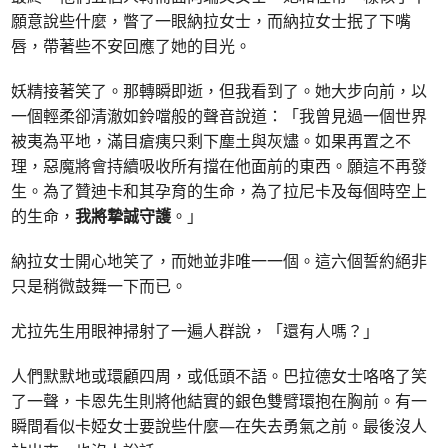
願意說些什麼，瞥了一眼納拉女士，而納拉女士抿了下嘴
唇，帶著些不安回應了她的目光。
妖精接著笑了。那轉瞬即逝，但我看到了。她大步向前，以
一個輕柔卻清澈如鈴噹般的聲音說道：「我曾見過一個世界
被夷為平地，滿目瘡痍只剩下塵土與灰燼。如果再置之不
理，惡魔將會持續吸收所有擋在他面前的東西。願這不再發
生。為了贊迪卡和其孕育的生命，為了拉尼卡及每個時空上
的生命，
我將摯誠守護
。」
納拉女士開心地笑了，而她並非唯一一個。這六個誓約絕非
只是稍微鼓舞一下而已。
尤拉先生用眼神掃射了一遍人群說，「還有人嗎？」
人們默默地或環顧四周，或低頭不語。巴拉德女士咯咯了笑
了一聲，卡恩先生則將他結實的銀色雙臂環抱在胸前。有一
瞬間看似卡婭女士要說些什麼—在失去勇氣之前。最後沒人