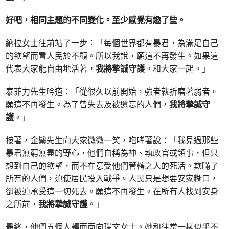
好吧，相同主題的不同變化。至少感覺有趣了些。
納拉女士往前站了一步：「每個世界都有暴君，為滿足自己
的欲望而置人民於不顧。所以我說，願這不再發生。如果這
代表大家能自由地活著，
我將摯誠守護
。和大家一起。」
泰菲力先生吟道：「從很久以前開始，強者就折磨著弱者。
願這不再發生。為了曾失去及被遺忘的人們，
我將摯誠守
護
。」
接著，金鬃先生向大家微微一笑，咆哮著說：「我見過那些
暴君無窮無盡的野心，他們自稱為神、執政官或領事，但只
想到自己的欲望，而不在意受他們管轄之人的死活。欺瞞了
所有的人們，迫使居民投入戰爭。人民只是想要安家糊口，
卻被迫承受這一切死去。願這不再發生。在所有人找到安身
之所前，
我將摯誠守護
。」
最終，他們五個人轉而面向瑞文女士。她和往常一樣似乎不