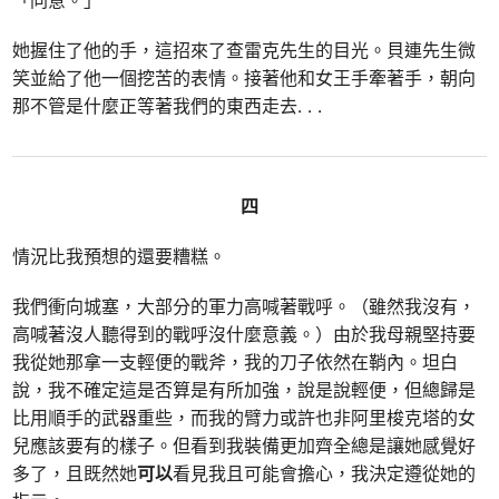
她握住了他的手，這招來了查雷克先生的目光。貝連先生微
笑並給了他一個挖苦的表情。接著他和女王手牽著手，朝向
那不管是什麼正等著我們的東西走去
. . .
四
情況比我預想的還要糟糕。
我們衝向城塞，大部分的軍力高喊著戰呼。（雖然我沒有，
高喊著沒人聽得到的戰呼沒什麼意義。）由於我母親堅持要
我從她那拿一支輕便的戰斧，我的刀子依然在鞘內。坦白
說，我不確定這是否算是有所加強，說是說輕便，但總歸是
比用順手的武器重些，而我的臂力或許也非阿里梭克塔的女
兒應該要有的樣子。但看到我裝備更加齊全總是讓她感覺好
多了，且既然她
可以
看見我且可能會擔心，我決定遵從她的