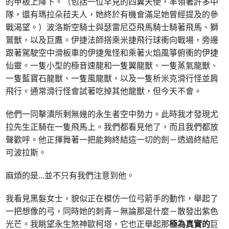
的甲板上降下。（包括一位罕見的四翼天使，率領著許多中
隊，還有瑪拉朵菈夫人，她終於有機會滿足她曾經提及的參
戰渴望。）波洛斯空騎士與瑟雷尼亞飛馬騎士騎著飛馬、獅
鷲獸，以及巨鷹。伊捷法師搭乘米捷飛行球衝向戰場，旁邊
跟著駕駛空中滑板車的伊捷鬼怪和乘著火焰風箏俯衝的伊捷
仙靈。一隻小型的極音速龍和一隻翼龍獸、一隻蒸氣龍獸、
一隻藍寶石龍獸、一隻風龍獸，以及一隻析米克滑行怪並肩
飛行。通常滑行怪會試著吃掉其他龍獸，但今天不會。
他們一同擊潰所剩無幾的永生者空中勢力。此時我才發現尤
拉先生正騎在一隻飛馬上。我們都看見他了，而且我們都放
聲歡呼。他正揮舞著一把能夠終結這一切的劍－透過終結尼
可波拉斯。
麻煩的是
...
並不只有我們注意到他。
我看見黑髮女士，貌似正在模仿一位弓箭手的動作，舉起了
一把想像的弓，同時她的刺青－無論那是什麼－散發出紫色
光芒。我眺望永生煞神歐柯塔，它也正舉起那
極為真實的
巨