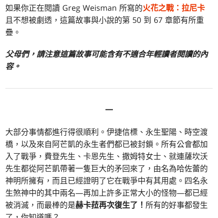
如果你正在閱讀 Greg Weisman 所寫的
火花之戰：拉尼卡
且不想被劇透，這篇故事與小說的第 50 到 67 章節有所重
疊。
父母們，請注意這篇故事可能含有不適合年輕讀者閱讀的內
容。
一
大部分事情都進行得很順利。伊捷信標、永生聖陽、時空渡
橋，以及來自阿芒凱的永生者們都已被封鎖。所有公會都加
入了戰爭，費登先生、卡恩先生、撒姆特女士、就連薩坎沃
先生都從阿芒凱帶著一隻巨大的矛回來了，由名為哈佐蕾的
神明所擁有，而且已經證明了它在戰爭中有其用處。四名永
生煞神中的其中兩名—再加上許多正常大小的怪物—都已經
被消滅，而最棒的是
赫卡菈再次復生了！
所有的好事都發生
了，你知道嗎？