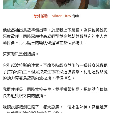
意外援助
|
Viktor Titov
作畫
他依然抽出烏鋒準備出擊，於是我上下跳躍，為這位英雄與
惡魔歡呼，同時惡魔往高處翱翔並突然朝尊殿與它的主人急
速俯衝。污化魔王的嘶吼聲迴盪在整個廣場上。
這道嘶吼是個錯誤。
它引起波拉斯的注意。巨龍及時轉身並施放一道殘身咒轟退
了拉鐸司領主。但尤拉先生卻躍過這波轟擊，利用這隻惡魔
的動力帶著烏鋒跳向波拉斯，準備揮砍。
我屏住呼吸，同時尤拉先生，雙手握著劍柄，把劍劈向這條
長老龍雙眼之間的皺摺。
我聽說那把劍已殺了一隻大惡魔，一個永生煞神，甚至還有