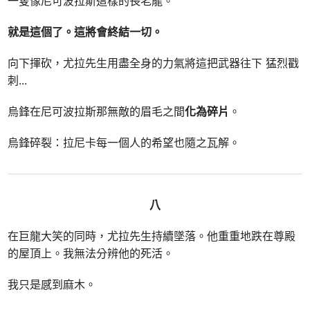
一隻像尼可波拉斯這樣的長老龍。
就是這個了。這將會終結一切。
向下揮砍，尤拉先生用盡全身的力氣將這把武器往下 猛烈戳
刺
...
烏鋒在尼可波拉斯那無敵的眉毛之間
化為碎片
。
烏鋒碎裂：拉尼卡每一個人的希望也隨之瓦解。
八
在巨龍大笑的同時，尤拉先生持續墜落。他重重地跌在尊殿
的屋頂上。我無法分辨他的死活。
我只是感到麻木。