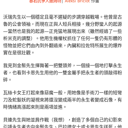
暴君抗爭人撒姆特
|
Aleksi Briclot
作畫
沃瑞先生以一個穩定且毫不遲疑的步調穿越戰場。他曾是古
魯的公會領袖，而現在正與人短兵相接，幾分野蠻人的起源
—當然也是我的起源—正兇猛地展現出來（雖然經過了一些
析米克的調整）。他用生機權杖抓住了任何一隻仍有形體的
怪物並把它們由內到外翻過來，內臟和拉佐特所展生的爆炸
實在是很壯觀。
我見到金鬃先生揮舞著一把雙頭斧，一個接一個地打擊永生
者，也看到卡恩先生用他的一雙金屬手把永生者的頭敲得粉
碎。
瓦絲卡女王打起來像惡魔一般，用她像是手術刀一樣的短彎
刀及蛇髮妖的凝視來將還沒變成兩半的永生者變成石像，有
時情緒高漲起來則是兩項並進。
貝連先生與她並肩作戰（我想），創造了多個自己的幻影來
引誘永生者去向金鬃先生、巴拉德女士或卡恩先生送死，他