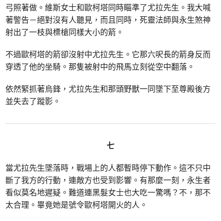
弓照著做。維斯女士和歐柯塔同時瞄準了尤拉先生。我大喊
著警告－絕對沒有人聽見，而且同時，死靈法師與永生煞神
射出了一枝與標槍同樣大小的箭。
不過歐柯塔的箭卻沒射中尤拉先生。它那六呎長的箭身反而
穿透了他的坐騎。那隻被射中的飛馬立刻從空中翻落。
依然緊抓著烏鋒，尤拉先生和那頭野獸一同墜下至尊殿後方
並失去了蹤影。
七
當尤拉先生墜落時，戰場上的人都暫時停下動作。這不只中
斷了我方的行動，連敵方也受到影響。有那麼一刻，永生者
看似莫名地遲疑。難道連黑髮女士也大吃一驚嗎？不，那不
太合理。畢竟她是號令歐柯塔開火的人。