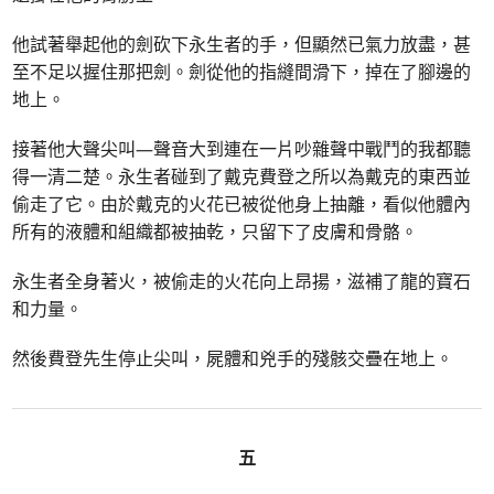
他試著舉起他的劍砍下永生者的手，但顯然已氣力放盡，甚
至不足以握住那把劍。劍從他的指縫間滑下，掉在了腳邊的
地上。
接著他大聲尖叫—聲音大到連在一片吵雜聲中戰鬥的我都聽
得一清二楚。永生者碰到了戴克費登之所以為戴克的東西並
偷走了它。由於戴克的火花已被從他身上抽離，看似他體內
所有的液體和組織都被抽乾，只留下了皮膚和骨骼。
永生者全身著火，被偷走的火花向上昂揚，滋補了龍的寶石
和力量。
然後費登先生停止尖叫，屍體和兇手的殘骸交疊在地上。
五