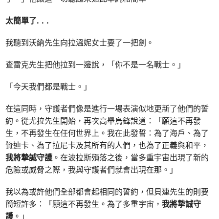
太簡單了
. . .
我聽到沃納先生向拉溫妮女士要了一把劍。
查雷克先生把他拉到一邊說，「你不是一名戰士。」
「今天我們都是戰士。」
在這同時，守護者們像是進行一場表演似地更新了他們的誓
約。從尤拉先生開始，再次高舉烏鋒說道：「願這不再發
生，不再發生在任何世界上。我在此發誓：為了海戶、為了
贊迪卡、為了拉尼卡及其所有的人們，也為了正義與和平，
我將摯誠守護
。在波拉斯殞落之後，當多重宇宙出現了新的
危險或威脅之際，我與守護者們就會出現在那。」
我以為或許他們全部都會起相同的誓約，但貝連先生的則要
簡短許多：「願這不再發生。為了多重宇宙，
我將摯誠守
護
。」