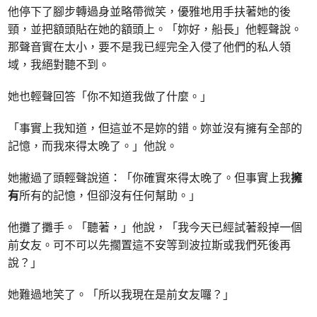
他停下了腳步轉過身並略帶微笑，優雅地用手扶著她的後
頸，並把額頭貼在她的額頭上。「妳好，船長」他輕聲說。
那聲音實在太小，要不是我已經完全入侵了他們的私人領
域，我絕對聽不到。
她也輕聲回答「你不知道我做了什麼。」
「事實上我知道，但這並不是妳的錯。妳並沒有擁有全部的
記憶，而我來得太晚了。」他說。
她撇過了頭輕聲說道：「你確實來得太晚了。但事實上我
擁
有
所有的記憶，但卻沒有任何幫助。」
他攤了攤手。「聽著，」他說，「我今天已經試著殺掉一個
前女友。可不可以先擱置這不安等到波拉斯或我們死後再
說？」
她難過地笑了。「所以我現在是前女友囉？」