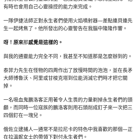
有時也會用自己心靈操控的能力來完成。
一隊伊捷法師正對永生者們使用火焰噴射器—差點連貝連先
生一起烤焦了。他所發出的心靈警告在我腦中隆隆作響。
呀！原來
那
感覺是這樣的。
與我的通靈能力完全不同，我甚至不知道那是怎麼辦到的。
泰菲力先生在怪物的四周作出了放慢時間的泡泡，並在長矛
大師博魯沃、阿里或甘梭克塔到位能消滅它們時才把它關
掉。
一名吸血鬼鵬洛客正用著令人生畏的力量剃掉永生者們的頭
顱，而同時一位寇族的鵬洛客則用石頭削成釘子來一次把三
四個釘在一塊兒。
俄佐立逮捕人—通常不是拉尼卡的特色中我喜歡的那個—正
在拉溫妮女士的帶領下對付永生者們。