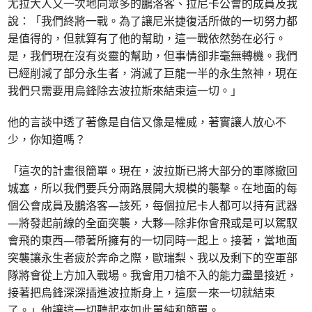
尤拉大人又一次地向眾多的鵬洛客、拉尼卡公會的成員及我
說：「我們終將一戰。為了讓尼米捷復活所做的一切努力都
是值得的，但就算有了他的幫助，這一戰依然勢在必行。
是，我們現在沒有炎靈的幫助，但事情卻非毫無轉機。我們
已經削減了部分永生者，消滅了巨龍一半的永生煞神，現在
我們只需要用烏鋒除去波拉斯來結束這一切。」
他的言談中透了著像是自信又像是權威，著實讓人放心不
少，你知道嗎？
「這次的計畫很簡單。現在，波拉斯已將大部分的軍隊撤回
城塞，所以我們要兵分兩路展開大規模的襲擊。在地面的每
個公會成員及鵬洛客—該死，每個拉尼卡人都可以持有武器
—將發起前線的全面突襲，大夥—除非你會飛或是可以駕馭
會飛的東西—帶著所擁有的一切同時一起上。接著，當地面
突襲讓永生者疲於奔命之際，歐瑞梨、我以及剩下的空軍部
隊將會從上方加入戰場。我會用刀槍不入的能力盡量接近，
接著把烏鋒深深插進波拉斯身上，這麼一來一切就結束
了。」他讓這一切聽起來如此單純和簡單。