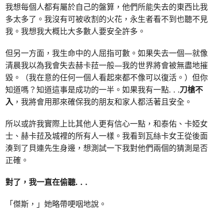
我想每個人都有屬於自己的盤算，他們所能失去的東西比我
多太多了。我沒有可被收割的火花，永生者看不到也聽不見
我。我想我大概比大多數人要安全許多。
但另一方面，我生命中的人屈指可數。如果失去一個—就像
清晨我以為我會失去赫卡菈一般—我的世界將會被無盡地摧
毀。（我在意的任何一個人看起來都不像可以復活。）但你
知道嗎？知道這事是成功的一半。如果我有一點
. . .
刀槍不
入
，我將會用那來確保我的朋友和家人都活著且安全。
所以或許我實際上比其他人更有信心一點，和泰佑、卡婭女
士、赫卡菈及城裡的所有人一樣。我看到瓦絲卡女王從後面
湊到了貝連先生身邊，想測試一下我對他們兩個的猜測是否
正確。
對了，我一直在偷聽
. . .
「傑斯，」她略帶哽咽地說。