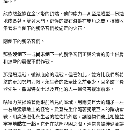
指示。
龍依然盤據在金字塔的頂端，他的能力—甚至是體型—迅速
地成長著。雙翼大開，奇怪的寶石游離在雙角之間，持續收
集著來自倒下的鵬洛客們被偷走的火花。
剛倒下的鵬洛客們。
那些
沒倒下
—或
尚未倒下
—的鵬洛客們正與公會的勇士併肩
和無聲的震懼軍們作戰。
那是場混戰，徹徹底底的混戰。儘管如此，雙方比我們所希
望的更加勢均力敵。永生者的數量比之前要少，且多歸了費
登先生、撒姆特女士以及其他的人—還沒有援軍前來。
咕噜力莫掃蕩著他眼前所見的區域，用兩隻巨大的鎚矛一左
一右地猛擊地上的怪物。費登先生伴隨著獨眼巨人的陰魂奮
戰，用魔法磁化永生者的拉佐特外層，讓怪物們彼此相撞並
牢牢地
黏在一起
。它們在試圖脫困之際，通常會被絆倒並讓