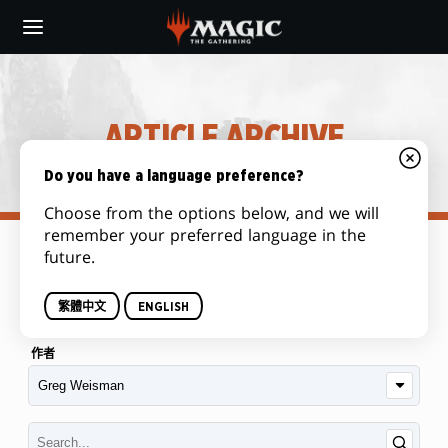
Skip
to
main
content
ARTICLE ARCHIVE
Do you have a language preference?
Choose from the options below, and we will
remember your preferred language in the
future.
类别
繁體中文
ENGLISH
作者