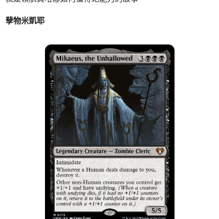
孽物米凱耶