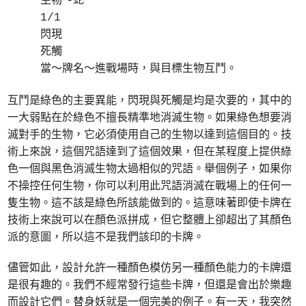
生物～蛇
1/1
閃現
死觸
當～牌名～進戰場時，與目標生物互鬥。
互鬥是綠色的主要異能，閃現與死觸是均是次要的，其中的
一大弱點在於綠色不擅長精準地消滅生物。如果綠色想要消
滅對手的生物，它必須使用自己的生物以達到這個目的。技
術上來說，這個咒語達到了這個效果，但在某程度上提供綠
色一個與黑色消滅生物太過相似的咒語。舉個例子，如果你
不操控任何生物，你可以利用此咒語消滅在戰場上的任何一
隻生物。這不該是綠色所該能做到的。這意味著即使卡牌在
技術上來說可以在顏色派拼成，但它整體上卻超出了其顏色
派的意圖，所以這不是我們該印的卡牌。
儘管如此，設計允許一種顏色模仿另一種顏色能力的卡牌還
是很有趣的。我們不經常發行這些卡牌，但還是會出於樂趣
而設計它們。替身妖就是一個完美的例子。有一天，我突然