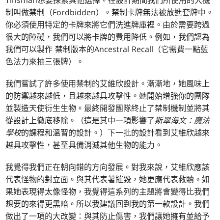
Tinsman想要探索其他選擇。在設計期間我們所使用的大機
制叫做禁制（Fordbidden）。禁制卡牌無法被放進套牌中。
你必須使用特定的卡牌來將它們洗進牌庫裡。由於需要跨過
很大的障礙，我們可以將卡牌的費用降低。例如，我們認為
我們可以製作 禁制版本的Ancestral Recall（它需費一點藍
色法力來抽三張牌）。
我們嘗試了許多使用禁制的艾維欣設計。漸漸地，她風味上
的防禦越來越低，且越來越具攻擊性。她開始增強你的團隊
並製造天使衍生生物。最終開發團隊終止了禁制機制並將其
從設計上徹底移除。（這是其中一項影響了
斯翠海文：魔法
學校
的課程和溫習的設計。）下一批的設計看到艾維欣越來
越具攻擊性，甚至具備消滅其他生物的能力。
我覺得我們正在朝向錯的方向發展。對我來說，艾維欣應該
代表怪物的對立面。與其代表著摧毀，她更應代表救贖。如
果她表現得太像怪物，我覺得這系列的主題將會變得比我們
想要的來得更黑暗。所以我建議回到我的第一款設計。我們
做出了一項的大改變：與其防止傷害，我們讓她擁有並給予