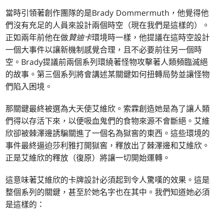
當時引領著創作團隊的是Brady Dommermuth，他覺得他
們沒有充足的人員來設計兩個時空（現在我們是這樣的）。
正如兩年前他在做
贊迪卡
環境時一樣，他提議在這時空設計
一個大事件以讓新機制感覺合理，且不必要前往另一個時
空。Brady提議前兩個系列環繞著怪物攻擊著人類頻臨滅絕
的故事。第三個系列將會講述某關鍵如何扭轉局勢並讓怪物
們陷入困境。
那關鍵最終被選為大天使艾維欣。索霖創造她是為了讓人類
們得以存活下來，以便吸血鬼們的食物來源不會斷絕。艾維
欣卻被棘澤邊誘騙關進了一個名為獄窖的東西。這些環境的
事件最終逼迫莎利雅打開獄窖，釋放出了棘澤邊和艾維欣。
正是艾維欣的釋放（復原）將讓一切開始運轉。
這意味著艾維欣的卡牌設計必須起到令人驚嘆的效果。這是
整個系列的關鍵，甚至於她名字也在其中。我們知道她必須
是這樣的：