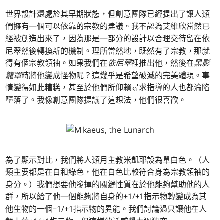
世界設計還處於其早期狀態，但創意團隊已經提出了讓人類
們擁有一個可以依靠的宗教的建議。我不認為艾維欣當然已
經被創造出來了，因為那是一部分的設計以合理交待留在依
尼翠然後轉換新的機制。理所當然地，既然有了宗教，那就
得有個宗教領袖。如果我們在
依尼翠
裡推出他，然後在
黑影
籠罩
時將他變成怪物呢？這幾乎是希望破滅的完美體現。事
情變得如此糟糕，甚至於他們所仰賴尋求指導的人也都淪陷
墮落了。我像創意團隊提議了這想法，他們很喜歡。
為了顯示對比，我們將人類月主教米凱耶設為單白色。（人
類主要都是在白和綠色，他在白色比較符合身為宗教領袖的
身分。）我們想要他發揮的關鍵性質在於他能夠幫助他的人
群，所以給了他一個能夠將自身的+1/+1指示物轉變成為其
他生物的一個+1/+1指示物的異能。我們討論過只讓他在人