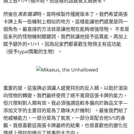
類上放+1/+1指示物，但這樣的話感覺太過狹窄。
然後在
黑影籠罩
時，是時候製作殭屍版本了。我們希望兩張
卡牌上有一些機制上相似的地方，這樣能讓他們感覺是同一
個角色。最直接的方法就是讓他現在能夠增強怪物。 不息是
這系列的怪物機制關鍵詞，我們就讓他授予這異能，再加上
賦予額外的+1/+1，因為玩家們都喜歡生物領主有這功能
（授予typal獎勵的生物）。
重要的是，這張牌必須讓人感覺特別的反人類，以助於渲染
向怪物的轉變。我們最終使用了絕不寬貸這張卡牌的能力，
但只限制對人類有效。我必須強調這較多偏向於飾品文字—
添加文字的主要目的是為了趣味大於機制）。最後我們給了
他威嚇能力，一部分是為了氣氛，一部分是配合他5/5的身
軀。我很喜歡這兩張卡牌最終的結果，也很喜歡他的變化在
情感上很好的暗示了故事的大方向。