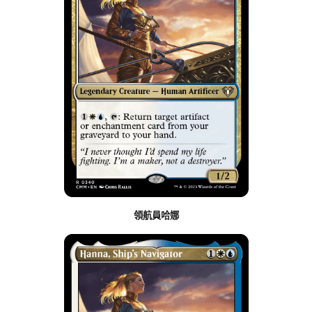
領航員哈娜