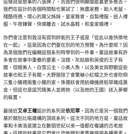
這樣就是故事的八張牌了，而我們很明顯還能塞更多進去。
我們在設計的各個時間點也嘗試了：無盡家務、助人老鼠、
殘酷待遇、壞心的異父姊妹、皇家舞會、自製禮服、迷人禮
服、午夜鐘聲、快速離去、試水晶鞋，和皇家婚禮。
你們會注意到我沒有提到帥氣的王子或是「從此以後快樂地
在一起」。這是因為它們要在別的地方預覽。為什麼呢？因
為某個我們在編輯這個系列時學到的一件事。童話故事有許
多會在故事中重疊的要素。沒錯，灰姑娘和英俊的王子有
關，但睡美人、白雪公主、小美人魚，以及美女與野獸這些
故事也和王子有關。大野狼除了會驚嚇小紅帽之外也會吹倒
三隻小豬裡兩隻小豬的家。侏儒妖會用紡織機將稻草織成黃
金，但這也是詛咒睡美人並將她（以及她的王國）送入夢鄉
的裝置。
最接近
艾卓王權
設計的系列是
依尼翠
，因為它是另一個我們
基於類別比喻建構的頂底系列。這次不同的地方是，童話故
事和卡美洛是建立在數個世紀以來一值都在複誦的古老故
事。這樣的結果是它們會比恐怖類別更重複使用各種要素。