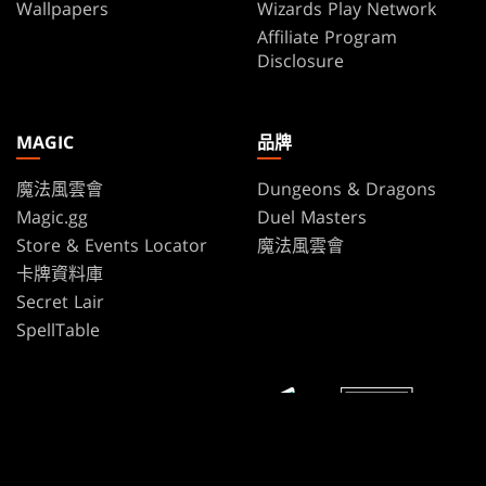
Wallpapers
Wizards Play Network
Affiliate Program
Disclosure
MAGIC
品牌
魔法風雲會
Dungeons & Dragons
Magic.gg
Duel Masters
Store & Events Locator
魔法風雲會
卡牌資料庫
Secret Lair
SpellTable