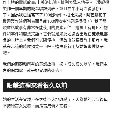
作卡牌的童話故事/卡美洛比喻。這列表驚人地長。（我記得
製作一個早期的概念驗證列表，並且在半小時之後就停止
了，因為我已經寫下了100個物件。相比來說，
阿芒凱
花了
數週製作這個列表而且離100個物件可是遠得很。）我們發
現童話故事有非常多能使用的要素元件。這裡面有角色和物
件和事件和魔法咒語。它們就是如此地適合出現在
魔法風雲
會
的卡牌上。我們可以隨便挑一個故事並獲得許多張牌。我
就在示範的時候預覽一下吧。這裡我就用灰姑娘來做例子
吧。
我們的開頭和所有的童話故事一樣，很久很久以前。我們主
角的開頭呢，就是她父親的死去。
點擊這裡來看很久以前
她的生活在父親不在之後巨大地改變了，因為她的邪惡後母
不把她當女兒看，而是當成傭人在看。