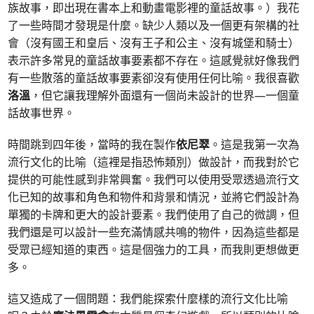
族故事，即出現在書本上和動畫電影裡的童話故事。）我花
了一些時間才發現是什麼。缺少人類以及一個更有架構的社
會（沒有國王和皇后、沒有王子和公主、沒有城堡和騎士）
表示許多常見的童話故事要素都不存在。這感覺就好像我們
有一些散落的童話故事要素卻沒有使用任何比喻。我很喜歡
洛溫
，但它讓我理解外面還有一個尚未設計的世界—一個童
話故事世界。
時間跳到四年後，當時的我在製作
依尼翠
。這是我第一次為
流行文化的比喻（這裡是指恐怖類別）做設計，而我對於它
提供的可能性感到非常興奮。我們可以使用受眾透過流行文
化已知的故事和角色和物件和背景和情況，並將它們設計為
單獨的卡牌和更大的設計要素。我們使用了自己的微調，但
我們還是可以設計一些充滿情感共鳴的物件，因為這些都是
受眾已經知道的東西。這是個強力的工具，而我則更想做更
多。
這又造成了一個問題：我們能探索什麼樣的流行文化比喻