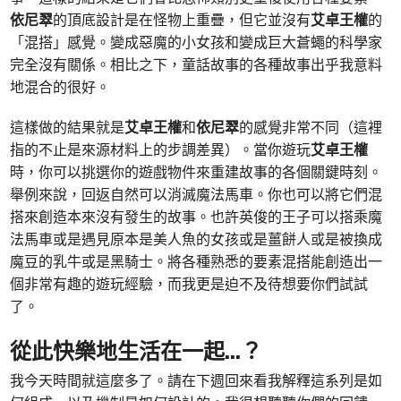
依尼翠
的頂底設計是在怪物上重疊，但它並沒有
艾卓王權
的
「混搭」感覺。變成惡魔的小女孩和變成巨大蒼蠅的科學家
完全沒有關係。相比之下，童話故事的各種故事出乎我意料
地混合的很好。
這樣做的結果就是
艾卓王權
和
依尼翠
的感覺非常不同（這裡
指的不止是來源材料上的步調差異）。當你遊玩
艾卓王權
時，你可以挑選你的遊戲物件來重建故事的各個關鍵時刻。
舉例來說，回返自然可以消滅魔法馬車。你也可以將它們混
搭來創造本來沒有發生的故事。也許英俊的王子可以搭乘魔
法馬車或是遇見原本是美人魚的女孩或是薑餅人或是被換成
魔豆的乳牛或是黑騎士。將各種熟悉的要素混搭能創造出一
個非常有趣的遊玩經驗，而我更是迫不及待想要你們試試
了。
從此快樂地生活在一起…？
我今天時間就這麼多了。請在下週回來看我解釋這系列是如