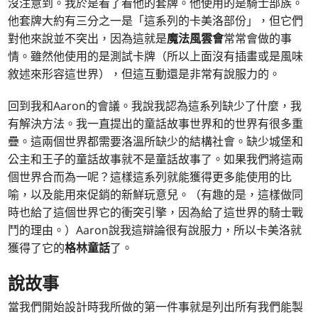
沒注意到。我於是看了看他的套牌。他使用的是騎士部族。
他套牌大約有三分之一是「這系列的卡美洛部份」，但它們
對他來說並不突出，因為這就是
魔法風雲會
常常會做的事
情。雖然他使用的是測試卡牌（所以上面沒有插畫或是風味
敘述來形容這世界），但這互動還是非常有說服力的。
回到我和Aaron的會議。我說我認為這系列缺少了什麼，我
有解決方法。我一直提出的童話故事世界和的世界有很多重
疊。這兩個世界都需要洛溫所缺少的結構社會。缺少城堡和
公主和王子的童話故事就不是童話故事了。如果我們將這兩
個世界合而為一呢？這樣這系列就能獲得更多能使用的比
喻，以及能用來促銷的新鮮玩意兒。（有趣的是，這樣做同
時也給了這個世界它的衝突引擎，因為給了這世界的騎士戰
鬥的理由。）Aaron說我這辯論很有說服力，所以卡美洛就
獲得了它的
格林童話
了。
說故事
當我們開始設計時我所做的第一件事就是列出所有我們能製