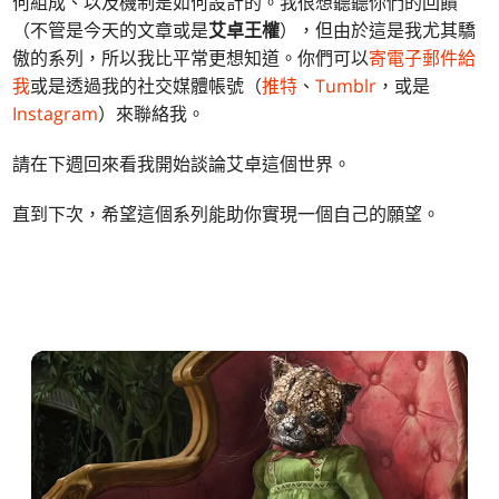
何組成、以及機制是如何設計的。我很想聽聽你們的回饋
（不管是今天的文章或是
艾卓王權
），但由於這是我尤其驕
傲的系列，所以我比平常更想知道。你們可以
寄電子郵件給
我
或是透過我的社交媒體帳號（
推特
、
Tumblr
，或是
Instagram
）來聯絡我。
請在下週回來看我開始談論艾卓這個世界。
直到下次，希望這個系列能助你實現一個自己的願望。