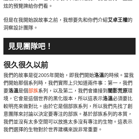
炫的預覽牌給你們看。
但是在我開始說故事之前，我想要先和你們介紹
艾卓王權
的
洞察設計團隊。
見見團隊吧！
很久很久以前
我們的故事是從2005年開始，即我們開始
洛溫
的時候。當我
們開始那個系列時，我們實際上只知道兩件事：第一，我們
要
洛溫
是個
部族
系列，以及第二，我們會連接到
闇影荒原
環
境，它會是這個世界的黑化版本，所以這表示
洛溫
必須要比
較明亮來做對比。由於它是個部族系列，所以我們先找了創
意團隊來討論以決定要專注的部族。基於部族系列的本質，
我們並沒有太多空間可以放進太多沒有專注的生物。這表示
我們選擇的生物對於世界建構來說非常重要。