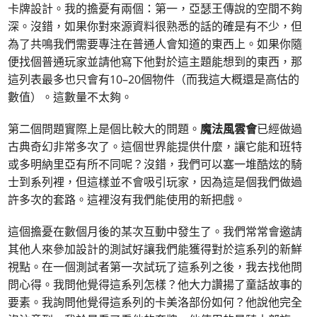
卡牌設計。我的擔憂有兩個：第一，亞瑟王傳說的空間不夠
深。沒錯，如果你對來源資料很熟悉的話的確是有不少，但
為了共鳴我們需要專注在普通人會知道的東西上。如果你隨
便找個普通玩家並請他寫下他對於這主題能想到的東西，那
這列表最多也只會有10–20個物件（而我這大概還是高估的
數值）。這數量不太夠。
第二個問題實際上是個比較大的問題。
魔法風雲會
已經做過
古典奇幻非常多次了。這個世界能提供什麼，讓它能和班特
或多明納里亞有所不同呢？沒錯，我們可以塞一堆酷炫的騎
士到系列裡，但這樣並不會吸引玩家，因為這是個我們做過
許多次的套路。這裡沒有我們能使用的新把戲。
這個擔憂在數個月後的某次互動中發生了。我們常常會邀請
其他人來參加設計的測試好讓我們能獲得對於這系列的新鮮
視點。在一個測試者第一次試玩了這系列之後，我去找他問
問心得。我問他覺得這系列怎樣？他大力讚揚了童話故事的
要素。我詢問他覺得這系列的卡美洛部份如何？他說他完全