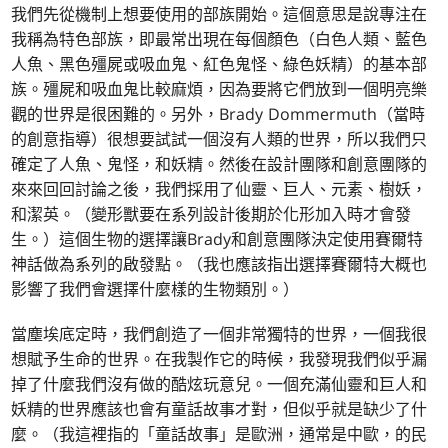
我們先從機制上想要使用的部族開始。這個意思是說專注在
我稱為特色部族，即最常出現在每個顏色（白色人類、藍色
人魚、黑色殭屍或吸血鬼、紅色鬼怪、綠色妖精）的基本部
族。殭屍和吸血鬼比較麻煩，因為要將它們放到一個明亮樂
觀的世界是很困難的。另外，Brady Dommermuth（當時
的創意指導）很想要試試一個沒有人類的世界，所以我們只
確定了人魚、鬼怪，和妖精。然後在設計團隊和創意團隊的
來來回回討論之後，我們採用了仙靈、巨人、元素、樹妖，
和潔英。（變形獸要在系列設計後期於化形加入時才會發
生。）這個生物的選擇讓Brady和創意團隊決定使用賽爾特
神話做為系列的啟發點。（我也應該指出選擇賽爾特大概也
影響了我們會選擇什麼樣的生物類別。）
當塵埃底定時，我們創造了一個非常獨特的世界，一個我很
想賦予生命的世界。在我製作它的時候，我發現我們似乎漏
掉了什麼我們沒有做的酷炫玩意兒。一個充滿仙靈和巨人和
妖精的世界應該也會有童話故事才對，但似乎就是缺少了什
麼。（我這裡指的「童話故事」是歐洲，通常是中歐，的民