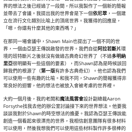
界的想法之後已經過了一段間，所以我製作了一個新的簡報
並帶去了會議。我提出我的世界會是下一個
依尼翠
，一個建
立在流行文化類別比喻上的頂底世界。我獲得的回應是，
「嗯，你還有什麼其他的東西嗎？」
在那同一場會議中，Shawn Main也提出了一個不同的世
界，一個由亞瑟王傳說啟發的世界。我們自從
阿拉若斷片
環
境的班特斷片之後就沒有做過古典奇幻世界了（不過
多明納
里亞
很明顯有一些這個的要素），而Shawn認為是時候該回
歸我們的根源了（
第一版
有許多古典奇幻）。他也認為我們
可以使用一些有趣的比喻。和我不同，Shawn的簡報獲得非
常良好的迴響，他的想法也被放入會被考慮的世界裡。
大約一個月後，我的老闆和
魔法風雲會
設計副總裁Aaron
Forsythe找我去他的辦公室討論接下來的世界想法。他要我
談談我對於Shawn的時空想法的擔憂。我認為亞瑟王傳說能
創造一個看起來很漂亮的世界，我相信創意團隊有很多材料
可以使用，然後我想我們可以使用這些材料製作許多很棒的