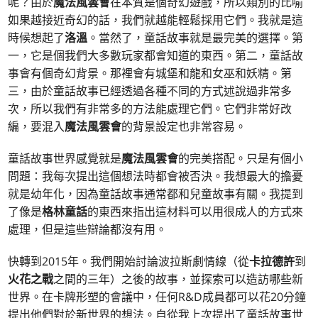
呢？由於
魔法風雲會
在本質是個奇幻遊戲，所以類別的比喻
如果越接近奇幻的話，我們就越能輕鬆採用它們。我就是這
時候想起了
洛溫
。當然了，童話故事就是最完美的選擇。第
一，它是個我們大多數玩家都會知道的東西。第二，童話故
事會有個奇幻背景。那裡會有城堡和龍和女巫和妖精。第
三，由於童話故事已經透過各種不同的方式述說過非常多
次，所以我們有非常多的方法能處理它們。它們非常好改
編，要混入
魔法風雲會
的背景設定也非常容易。
童話故事世界感覺就是
魔法風雲會
的完美搭配。只是有個小
問題：我每次提出這個想法時都會被否決。我想最大的擔憂
就是幼年化，因為童話故事通常都和兒童故事有關。我提到
了像是
格林童話
的東西來指出這材料可以用很成人的方式來
處理，但是這些辯論都沒有用。
快轉到2015年。我們開始討論波拉斯劇情線（從
卡拉德許
到
火花之戰
之間的三年）之後的故事，並探索可以造訪哪些新
世界。在卡牌形塑的會議中，任何R&D成員都可以花20分鐘
提出他們對於新世界的想法。自從我上次提出了童話故事世