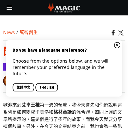
Skip
to
main
content
News
/
萬智創生
閃亮艾卓
Do you have a language preference?
Choose from the options below, and we will
萬智創生
2019-09-09
remember your preferred language in the
future.
Mark Rosewater
繁體中文
ENGLISH
歡迎來到
艾卓王權
第一週的預覽。我今天會先和你們說明這
系列是如何變成卡美洛和
格林童話
的混合體。如同上週的文
章所提示的，這是個進行了多年的故事，而我今天就要分享
這個故事。另外，在今天的文章結束之前，我也會秀一些酷