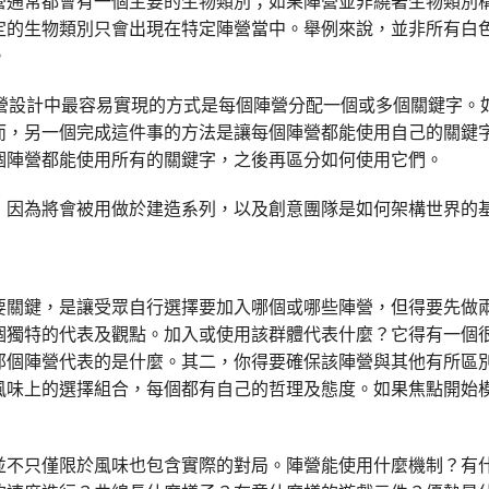
營通常都會有一個主要的生物類別；如果陣營並非繞著生物類別
定的生物類別只會出現在特定陣營當中。舉例來說，並非所有白
。
營設計中最容易實現的方式是每個陣營分配一個或多個關鍵字。
而，另一個完成這件事的方法是讓每個陣營都能使用自己的關鍵
個陣營都能使用所有的關鍵字，之後再區分如何使用它們。
，因為將會被用做於建造系列，以及創意團隊是如何架構世界的
要關鍵，是讓受眾自行選擇要加入哪個或哪些陣營，但得要先做
個獨特的代表及觀點。加入或使用該群體代表什麼？它得有一個
那個陣營代表的是什麼。其二，你得要確保該陣營與其他有所區
風味上的選擇組合，每個都有自己的哲理及態度。如果焦點開始
並不只僅限於風味也包含實際的對局。陣營能使用什麼機制？有