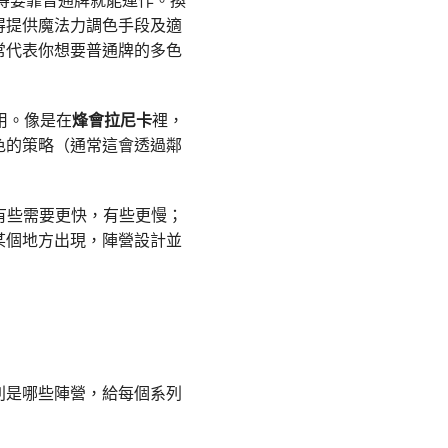
得要靠普通牌就能運作。換
得提供魔法力調色手段及適
常代表你想要普通牌的多色
用。像是在
烽會拉尼卡
裡，
色的策略（通常這會透過鄰
有些需要更快，有些更慢；
某個地方出現，陣營設計並
別是哪些陣營，給每個系列