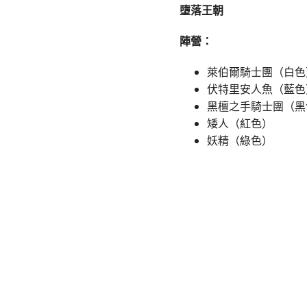
墮落王朝
陣營：
萊伯爾騎士團（白色
伏特里安人魚（藍色
黑檀之手騎士團（黑
矮人（紅色）
妖精（綠色）