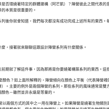
界是否環繞著特定的群體建構（阿芒凱）？陣營彼此之間代表的
界的本質是很重要的。
系列後你就會知道，我們每次都沒有成功完成上述所有的東西。
什麼，接著就來聊聊這跟設計陣營系列有什麼關係。
在前期就了解這件事，因為那將是你要繞著構築系列的東西。這
麼顏色？如上面所解釋的，陣營傾向在顏色上平衡（代表陣營裡
牌）。主要的例外是兩個陣營的系列。那些系列的風味通常是雙
個顏色－雖然並非永遠是等量的。
常以兩個方式的其中之一用在陣營上。如果陣營是繞著生物類別