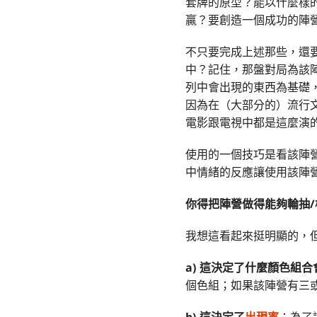
套牌的原型？能以什麼樣
贏？要創造一個成功的陣
不只要完成上述那些，還
中？記住，那盤對局為該
列中會出現的東西為基礎
因為在（大部分的）流行
電影跟電視中都是這麼演
使用的一個技巧是看該陣
中情緒的反應讓使用該陣
你得把陣營做得能夠輪抽/
我想這看起來挺明顯的，
a)
這決定了什麼顏色組合
個色組；如果該陣營有三