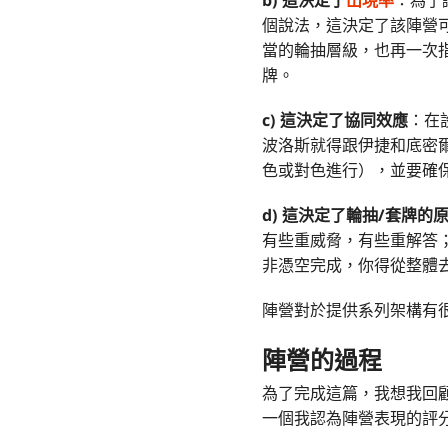
b)
這決定了
出現率
：為了
個說法，這決定了該陣營
當的輪抽層級，也再一次
牌。
c)
這決定了協同效應
：在
波洛斯就得跟伊捷和底密
色或對色進行），並要確
d)
這決定了輪抽/套牌的
有些重威脅，有些重解答
非憑空完成，你得從整體
陣營對於提供系列架構有
陣營的過程
為了完成這篇，我想我回
一個我認為陣營表現的評