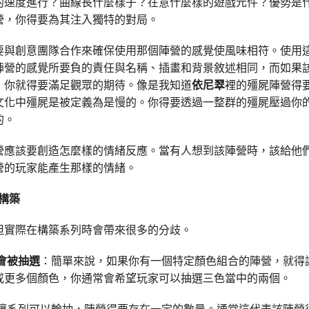
的速度進行？曲線長什麼樣子？在意什麼樣的遊戲元件？優勢是
營，你得要為其注入獨特的對局。
要與創意團隊合作來確保使用那個陣營的感覺使風味相符。使用
陣營的感覺所要負的責任與名稱、插畫和背景敘述相同，而如果
，你就得要滿足觀眾的期待。像是我知道
依尼翠
裡的殭屍陣營得
文化中殭屍是被定義為是慢的。你得要透過一整群的殭屍壓過你
的。
營應該要創造怎麼樣的情緒反應。當有人想到該陣營時，該給他
營的玩家能產生那樣的情緒。
構築
但實際在構築系列時會帶來很多的分歧。
會被抽選
：簡單來說，如果你有一個特定顏色組合的陣營，就得
或更多個顏色，你通常會希望玩家可以抽選三色當中的兩個。