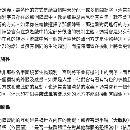
所定義。最熱門的方式是給每個陣營分配一或多個關鍵字（通常
關鍵字只存在於那個陣營中。像是如果瑟雷尼亞有召集，就不會
行的方式。如果你在輪抽選擇了那個陣營，那這盤對局進行的方
時陣營會有在意遊戲中特定部分很強的機制主題，通常會是只有
不在意的神器。遊戲中另一個創造陣營的熱門方式是生物類別。
全部的話）會擁有相同的生物類別，而這時陣營在機制上將會更
意特性
除非那些名字圍繞著生物類別，否則將不會有機制上的關係，而
一個獨特的外觀及感覺。如果是人類，他們會有著有特色的衣櫥
活方式和彼此間的互動，也通常會被清楚的定義。通常會有一個
印。（浮水印在銀邊
魔法風雲會
以外的地方不能跟機制有關係。
的關係
他陣營間的互動是建構世界內容的關鍵。那裡有戰爭嗎（
大戰役
目標（依夏蘭）？是否一些群體活在對其他群體的恐懼當中（依