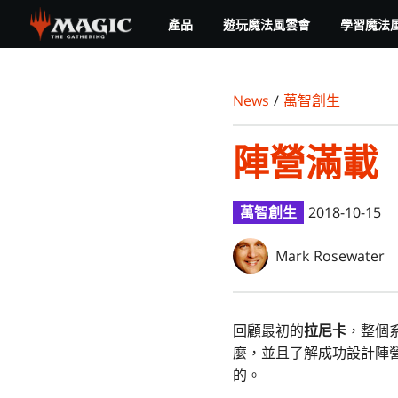
Skip
產品
遊玩魔法風雲會
學習魔法
to
main
content
News
/
萬智創生
陣營滿載
萬智創生
2018-10-15
Mark Rosewater
回顧最初的
拉尼卡
，整個
麼，並且了解成功設計陣
的。