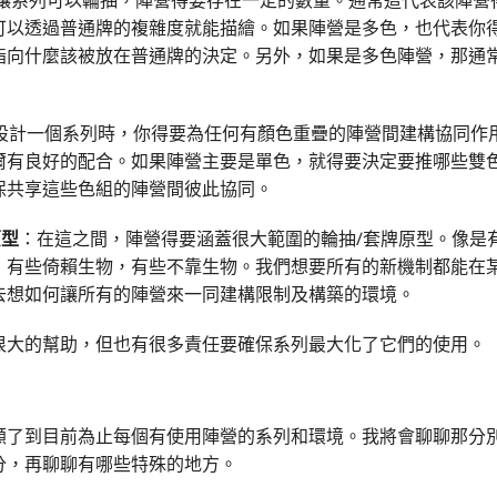
讓系列可以輪抽，陣營得要存在一定的數量。通常這代表該陣營
可以透過普通牌的複雜度就能描繪。如果陣營是多色，也代表你
指向什麼該被放在普通牌的決定。另外，如果是多色陣營，那通
設計一個系列時，你得要為任何有顏色重疊的陣營間建構協同作
爾有良好的配合。如果陣營主要是單色，就得要決定要推哪些雙
保共享這些色組的陣營間彼此協同。
原型
：在這之間，陣營得要涵蓋很大範圍的輪抽/套牌原型。像是
；有些倚賴生物，有些不靠生物。我們想要所有的新機制都能在
去想如何讓所有的陣營來一同建構限制及構築的環境。
很大的幫助，但也有很多責任要確保系列最大化了它們的使用。
顧了到目前為止每個有使用陣營的系列和環境。我將會聊聊那分
分，再聊聊有哪些特殊的地方。