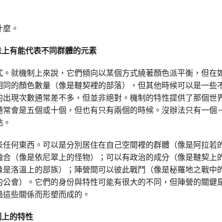
什麼。
風味上有能代表不同群體的元素
式。就機制上來說，它們傾向以某個方式繞著顏色派平衡，但在
相同的顏色數量（像是韃契裡的部落），但其他時候可以是一些
的出現次數通常差不多，但並非絕對。機制的特性提供了那個世
通常會是五個或十個，但也有只有兩個的時候。沒辦法只有一個
點。
表任何東西。可以是分別居住在自己空間裡的群體（像是阿拉若
融合（像是依尼翠上的怪物）；可以有政治的成分（像是韃契上
像是洛溫上的部族）；陣營間可以彼此戰鬥（像是秘羅地之戰中
的公會）。它們的身份與特性可能有很大的不同，但陣營的關鍵
過這些關係而形塑而成的。
制上的特性