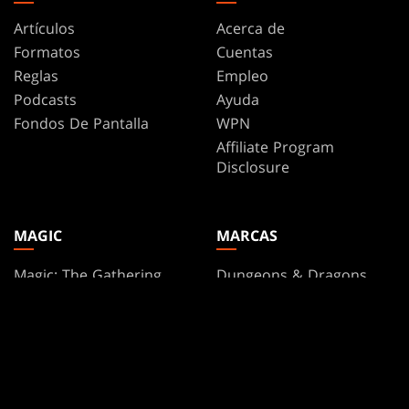
Artículos
Acerca de
Formatos
Cuentas
Reglas
Empleo
Podcasts
Ayuda
Fondos De Pantalla
WPN
Affiliate Program
Disclosure
MAGIC
MARCAS
Magic: The Gathering
Dungeons & Dragons
MTG Arena
Duel Masters
Magic.gg
Magic: The Gathering
Localizador De Tiendas Y
Eventos
Base de datos de cartas