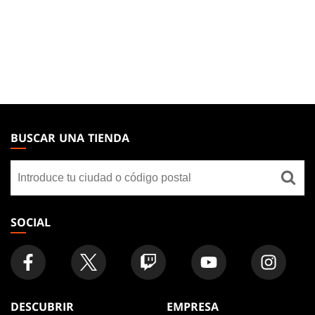
MAGIC:
THE
BUSCAR UNA TIENDA
GATHERING
Buscar
FOOTER
una
tienda
SOCIAL
DESCUBRIR
EMPRESA