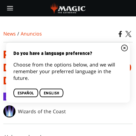
Skip
to
main
content
News
/
Anuncios
PRESENTAMOS EL PROGRAMA
Do you have a language preference?
Choose from the options below, and we will
DE CREADORES DE CONTENIDO
remember your preferred language in the
future.
DE MAGIC: THE GATHERING
ESPAÑOL
ENGLISH
Anuncios
24 ene 2020
Wizards of the Coast