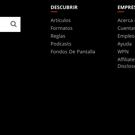
DESCUBRIR
EMPRE
Artículos
Acerca 
Formatos
Cuenta
Reglas
Empleo
Podcasts
Ayuda
Fondos De Pantalla
WPN
Affilia
Disclos
MARCAS
Dungeons & Dragons
Duel Masters
Magic: The Gathering