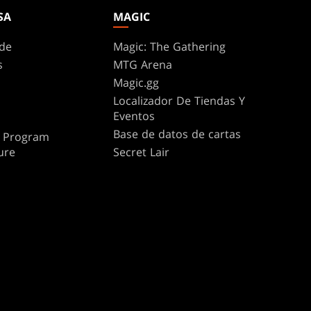
SA
MAGIC
de
Magic: The Gathering
s
MTG Arena
Magic.gg
Localizador De Tiendas Y
Eventos
Base de datos de cartas
te Program
ure
Secret Lair
SpellTable