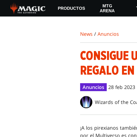
Skip
MTG
PRODUCTOS
to
ARENA
main
content
News
/
Anuncios
CONSIGUE 
REGALO EN 
Anuncios
28 feb 2023
Wizards of the Co
¡A los pirexianos tambié
por el Multiverso es co