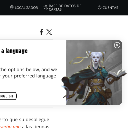
BASE DE DATOS DE
LOCALIZADOR
CUENTAS
CARTAS
EXIANA DE
 a language
L
the options below, and we
r your preferred language
ENGLISH
ierto que su despliegue
 serán uno
a las tiendas