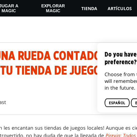
JUGAR A
EXPLORAR
TIENDA
ARTÍCULOS
MAGIC
MAGIC
UNA RUEDA CONTADORA PIR
Do you have
preference?
TU TIENDA DE JUEGOS LOCA
Choose from 
will remembe
in the future.
ast
ESPAÑOL
n les encantan sus tiendas de juegos locales! Aunque es c
ntrovertido, no hay duda de que la llegada de
Pirexia: Todos