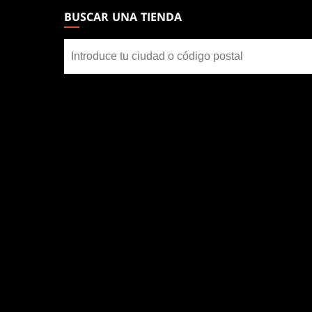
GATHERING
BUSCAR UNA TIENDA
FOOTER
Buscar
una
tienda
SOCIAL