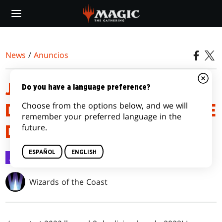
Skip
to
main
content
News
/
Anuncios
JUMPSTART 2022 ESTARÁ
Do you have a language preference?
Choose from the options below, and we will
DISPONIBLE EL 2 DE DICIEMBRE
remember your preferred language in the
future.
DE 2022
ESPAÑOL
ENGLISH
Anuncios
21 jul 2022
Wizards of the Coast