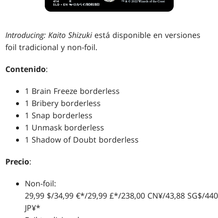
Introducing: Kaito Shizuki
está disponible en versiones
foil tradicional y non-foil.
Contenido
:
1 Brain Freeze borderless
1 Bribery borderless
1 Snap borderless
1 Unmask borderless
1 Shadow of Doubt borderless
Precio
:
Non-foil:
29,99 $/34,99 €*/29,99 £*/238,00 CN¥/43,88 SG$/440
JP¥*