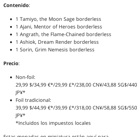
Contenido
:
1 Tamiyo, the Moon Sage borderless
1 Ajani, Mentor of Heroes borderless
1 Angrath, the Flame-Chained borderless
1 Ashiok, Dream Render borderless
1 Sorin, Grim Nemesis borderless
Precio
:
Non-foil:
29,99 $/34,99 €*/29,99 £*/238,00 CN¥/43,88 SG$/440
JP¥*
Foil tradicional:
39,99 $/44,99 €*/39,99 £*/318,00 CN¥/58,88 SG$/550
JP¥*
*Incluidos los impuestos locales
Estas monadas en miniatura están aquí para