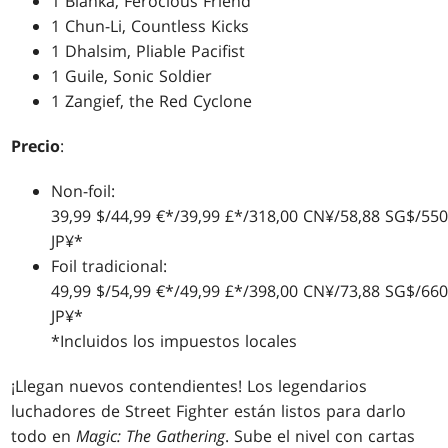
1 Blanka, Ferocious Friend
1 Chun-Li, Countless Kicks
1 Dhalsim, Pliable Pacifist
1 Guile, Sonic Soldier
1 Zangief, the Red Cyclone
Precio
:
Non-foil:
39,99 $/44,99 €*/39,99 £*/318,00 CN¥/58,88 SG$/550
JP¥*
Foil tradicional:
49,99 $/54,99 €*/49,99 £*/398,00 CN¥/73,88 SG$/660
JP¥*
*Incluidos los impuestos locales
¡Llegan nuevos contendientes! Los legendarios
luchadores de Street Fighter están listos para darlo
todo en
Magic: The Gathering
. Sube el nivel con cartas