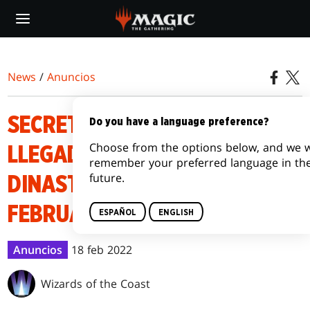
Skip
to
main
content
News
/
Anuncios
SECRET LAIR CELEBRA LA
Do you have a language preference?
Choose from the options below, and we w
LLEGADA DE KAMIGAWA:
remember your preferred language in th
future.
DINASTÍA DE NEÓN CON EL
FEBRUARY 2022 SUPERDROP
ESPAÑOL
ENGLISH
Anuncios
18 feb 2022
Wizards of the Coast