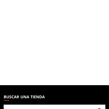
MAGIC:
THE
BUSCAR UNA TIENDA
GATHERING
Buscar