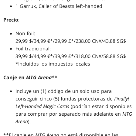
1 Garruk, Caller of Beasts left-handed
Precio
:
Non-foil:
29,99 $/34,99 €*/29,99 £*/238,00 CN¥/43,88 SG$
Foil tradicional:
39,99 $/44,99 €*/39,99 £*/318,00 CN¥/58,88 SG$
*Incluidos los impuestos locales
Canje en
MTG Arena
**:
Incluye un (1) código de un solo uso para
conseguir cinco (5) fundas protectoras de
Finally!
Left-Handed Magic Cards
(podrían estar disponibles
para comprar por separado más adelante en
MTG
Arena
).
**El canje en
MTG Arena
no está disponible en las