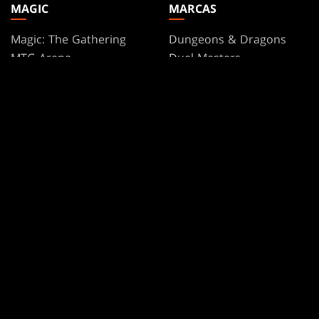
MAGIC
MARCAS
Magic: The Gathering
Dungeons & Dragons
MTG Arena
Duel Masters
Magic.gg
Magic: The Gathering
Localizador De Tiendas Y
Eventos
Base de datos de cartas
Secret Lair
SpellTable
TÉRMINOS DE USO
CÓDIGO DE CONDUCTA