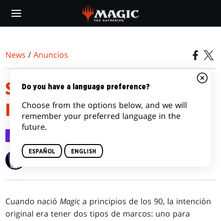
Skip
to
main
content
News
/
Anuncios
SECRET LAIR ANDA CON MANO
Do you have a language preference?
Choose from the options below, and we will
IZQUIERDA
remember your preferred language in the
future.
Anuncios
1 abr 2022
ESPAÑOL
ENGLISH
Wizards of the Coast
Cuando nació
Magic
a principios de los 90, la intención
original era tener dos tipos de marcos: uno para