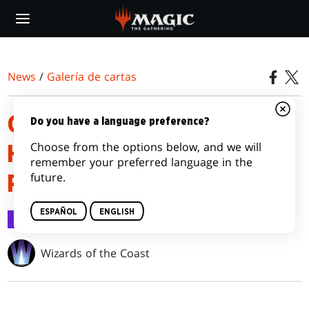
Skip
to
main
content
News
/
Galería de cartas
GALERÍA DE CARTAS DE
Do you have a language preference?
Choose from the options below, and we will
HORIZONTES DE ALQUIMIA:
remember your preferred language in the
future.
PUERTA DE BALDUR
ESPAÑOL
ENGLISH
Galería de cartas
29 jun 2022
Wizards of the Coast