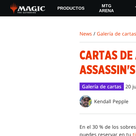
Skip
MTG
PRODUCTOS
to
ARENA
main
content
News
/
Galería de carta
CARTAS DE 
ASSASSIN'S
Galería de cartas
20 j
Kendall Pepple
En el 30 % de los sobre
puedes reservar en tu
t