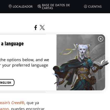
BASE DE DATOS DE
LOCALIZADOR
CUENTAS
CARTAS
RING® —
 a language
the options below, and we
r your preferred language
ENGLISH
ssin's Creed®
, que ya
azon
, puedes encontrar