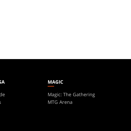
SA
MAGIC
de
Magic: The Gathering
s
MTG Arena
Magic.gg
Localizador De Tiendas Y
Eventos