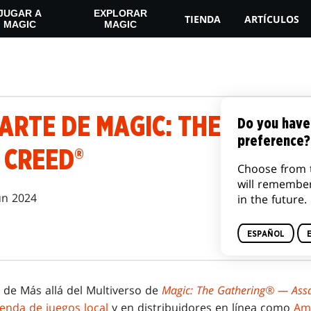
JUGAR A
EXPLORAR
TIENDA
ARTÍCULOS
MAGIC
MAGIC
s
ARTE DE MAGIC: THE GATHE
Do you have
preference?
 CREED®
Choose from 
will remembe
un 2024
in the future.
ESPAÑOL
s de Más allá del Multiverso de
Magic: The Gathering® — Assa
ienda de juegos local
y en distribuidores en línea como
Am