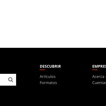
DESCUBRIR
EMPRE
Artículos
Acerca 
Formatos
Cuenta
Reglas
Empleo
Podcasts
Ayuda
Fondos De Pantalla
WPN