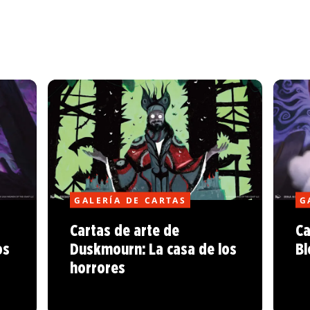
GALERÍA DE CARTAS
G
Cartas de arte de
Ca
os
Duskmourn: La casa de los
B
horrores