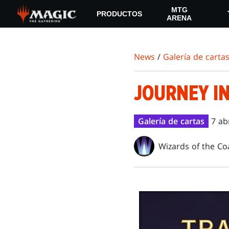
Skip
MTG
PRODUCTOS
to
ARENA
main
content
News
/
Galería de carta
JOURNEY I
Galería de cartas
7 ab
Wizards of the Co