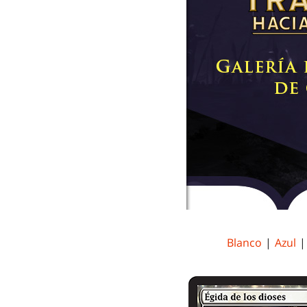
Blanco
|
Azul