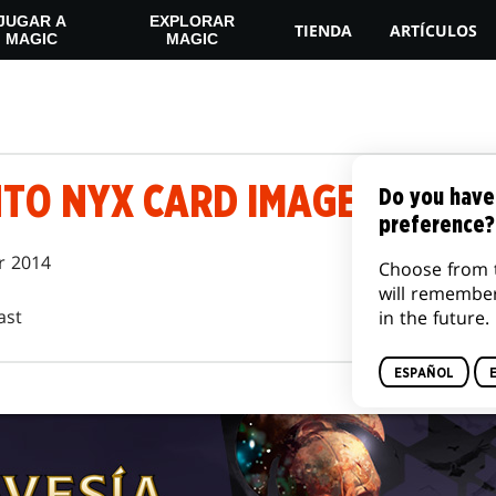
JUGAR A
EXPLORAR
TIENDA
ARTÍCULOS
MAGIC
MAGIC
s
NTO NYX CARD IMAGE GALLE
Do you have
preference?
r 2014
Choose from 
will remembe
ast
in the future.
ESPAÑOL