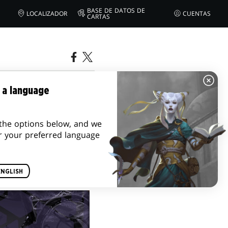
BASE DE DATOS DE
LOCALIZADOR
CUENTAS
CARTAS
RY
 a language
the options below, and we
r your preferred language
ENGLISH