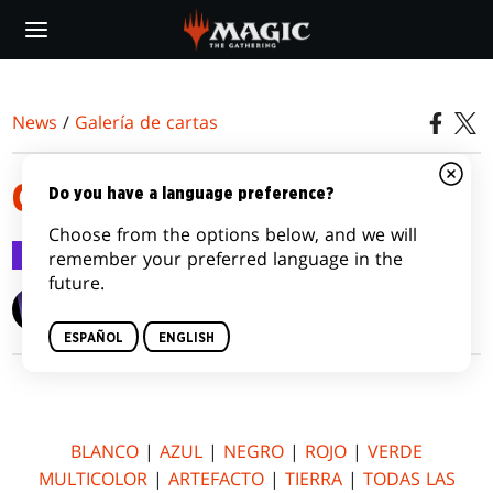
Skip
to
main
content
News
/
Galería de cartas
COMMANDER (2016 EDITION)
Do you have a language preference?
Choose from the options below, and we will
Galería de cartas
28 oct 2016
remember your preferred language in the
future.
Wizards of the Coast
ESPAÑOL
ENGLISH
BLANCO
|
AZUL
|
NEGRO
|
ROJO
|
VERDE
MULTICOLOR
|
ARTEFACTO
|
TIERRA
|
TODAS LAS