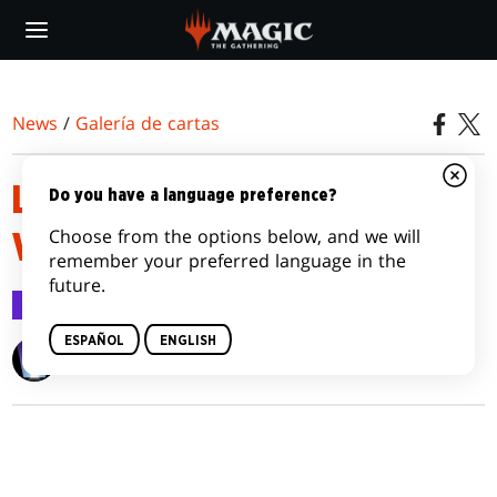
Skip
to
main
content
News
/
Galería de cartas
LEYENDAS DE COMMANDER
Do you have a language preference?
Choose from the options below, and we will
VARIANTS
remember your preferred language in the
future.
Galería de cartas
5 nov 2020
ESPAÑOL
ENGLISH
Wizards of the Coast