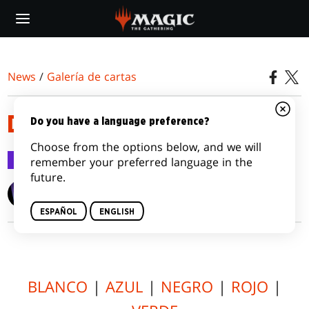
Skip
to
main
content
News
/
Galería de cartas
DOMINARIA
Do you have a language preference?
Choose from the options below, and we will
Galería de cartas
12 abr 2018
remember your preferred language in the
future.
Wizards of the Coast
ESPAÑOL
ENGLISH
BLANCO
|
AZUL
|
NEGRO
|
ROJO
|