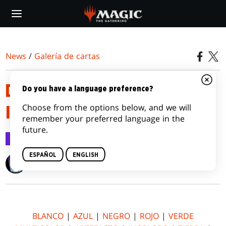
Skip
to
main
content
News
/
Galería de cartas
DRAGONES DE TARKIR CARD
Do you have a language preference?
Choose from the options below, and we will
IMAGE GALLERY
remember your preferred language in the
future.
Galería de cartas
16 mar 2015
ESPAÑOL
ENGLISH
Wizards of the Coast
BLANCO
|
AZUL
|
NEGRO
|
ROJO
|
VERDE