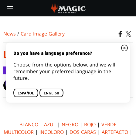
Skip
to
main
content
News
/
Card Image Gallery
LUNA DE HORRORES
Do you have a language preference?
Choose from the options below, and we will
Card Image Gallery
8 jul 2016
remember your preferred language in the
future.
Wizards of the Coast
ESPAÑOL
ENGLISH
BLANCO
|
AZUL
|
NEGRO
|
ROJO
|
VERDE
MULTICOLOR
|
INCOLORO
|
DOS CARAS
|
ARTEFACTO
|