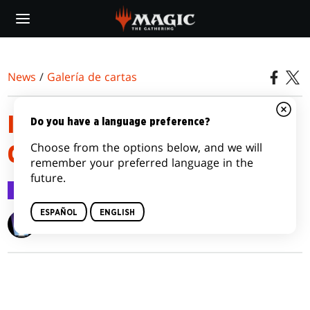
Skip
to
main
content
News
/
Galería de cartas
INNISTRAD: MIDNIGHT HUNT
Do you have a language preference?
Choose from the options below, and we will
CARD IMAGE GALLERY
remember your preferred language in the
future.
Galería de cartas
10 sep 2021
ESPAÑOL
ENGLISH
Wizards of the Coast