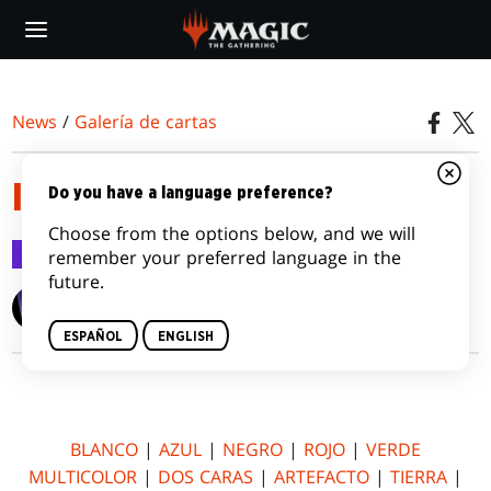
Skip
to
main
content
News
/
Galería de cartas
IXALAN
Do you have a language preference?
Choose from the options below, and we will
Galería de cartas
15 sep 2017
remember your preferred language in the
future.
Wizards of the Coast
ESPAÑOL
ENGLISH
BLANCO
|
AZUL
|
NEGRO
|
ROJO
|
VERDE
MULTICOLOR
|
DOS CARAS
|
ARTEFACTO
|
TIERRA
|