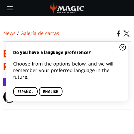
Skip
to
main
content
News
/
Galería de cartas
ESPIRAL DEL TIEMPO
Do you have a language preference?
Choose from the options below, and we will
REMASTERIZADA
remember your preferred language in the
future.
Galería de cartas
6 mar 2021
ESPAÑOL
ENGLISH
Wizards of the Coast