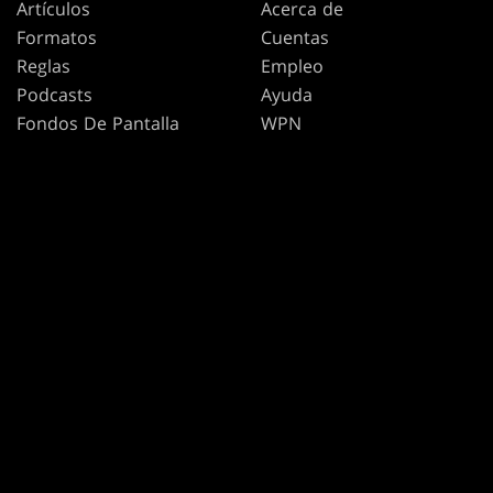
Artículos
Acerca de
Formatos
Cuentas
Reglas
Empleo
Podcasts
Ayuda
Fondos De Pantalla
WPN
Affiliate Program
Disclosure
MAGIC
MARCAS
Magic: The Gathering
Dungeons & Dragons
MTG Arena
Duel Masters
Magic.gg
Magic: The Gathering
Localizador De Tiendas Y
Eventos
Base de datos de cartas
Secret Lair