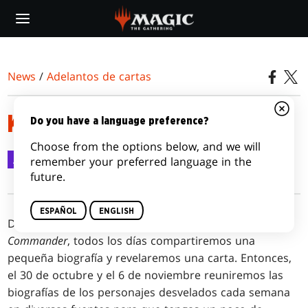
Skip
to
main
content
News
/
Adelantos de cartas
KAMAHL, CORAZÓN DE KROSA
Do you have a language preference?
Choose from the options below, and we will
Adelantos de cartas
28 oct 2020
remember your preferred language in the
future.
ESPAÑOL
ENGLISH
Durante la temporada de adelantos de
Leyendas de
Commander
, todos los días compartiremos una
pequeña biografía y revelaremos una carta. Entonces,
el 30 de octubre y el 6 de noviembre reuniremos las
biografías de los personajes desvelados cada semana