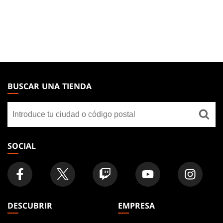
MAGIC:
THE
BUSCAR UNA TIENDA
GATHERING
Buscar
FOOTER
una
tienda
SOCIAL
DESCUBRIR
EMPRESA