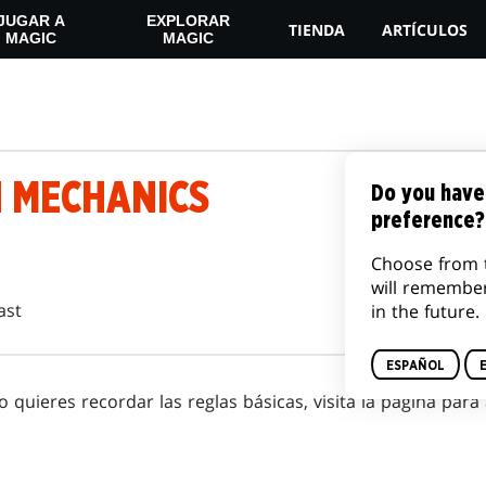
JUGAR A
EXPLORAR
TIENDA
ARTÍCULOS
MAGIC
MAGIC
 MECHANICS
Do you have
preference?
Choose from 
will remembe
ast
in the future.
ESPAÑOL
o quieres recordar las reglas básicas, visita la página para