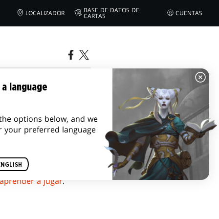
BASE DE DATOS DE
LOCALIZADOR
CUENTAS
CARTAS
 a language
the options below, and we
r your preferred language
ENGLISH
aprender a jugar
.