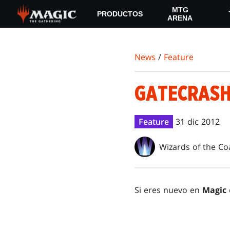
Skip
MTG
PRODUCTOS
to
ARENA
main
content
News
/
Feature
GATECRASH
Feature
31 dic 2012
Wizards of the Co
Si eres nuevo en
Magic