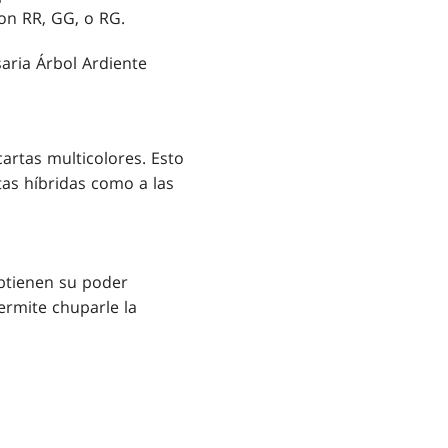
con
RR
,
GG
, o
RG
.
aria Árbol Ardiente
artas multicolores. Esto
tas híbridas como a las
btienen su poder
ermite chuparle la