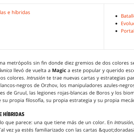
das e híbridas
Batal
Evolu
Porta
na metrópolis sin fin donde diez gremios de dos colores s
ávnica
llevó de vuelta a
Magic
a este popular y querido esc
dos colores.
Intrusión
te trae nuevas cartas y estrategias par
ancos-negros de Orzhov, los manipuladores azules-negros
es de Gruul, las legiones rojas-blancas de Boros y los bio
 su propia filosofía, su propia estrategia y su propia mecán
E HÍBRIDAS
 lo que parece: una que tiene más de un color. En
Intrusión
Tal vez ya estés familiarizado con las cartas &quot;dorada