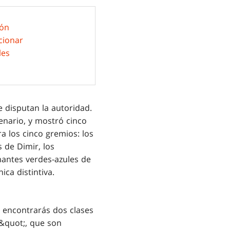
lón
cionar
les
e disputan la autoridad.
enario, y mostró cinco
a los cinco gremios: los
 de Dimir, los
mantes verdes-azules de
ica distintiva.
, encontrarás dos clases
s&quot;, que son