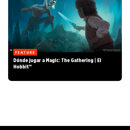
FEATURE
Dónde jugar a Magic: The Gathering | El
Hobbit™
MAGIC: