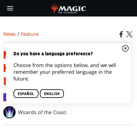
Skip
to
main
content
News
/
Feature
MASTERPIECE SERIES: LA
Do you have a language preference?
Choose from the options below, and we will
HORA DE LA DEVASTACIÓN
remember your preferred language in the
future.
INVOCATIONS
ESPAÑOL
ENGLISH
Feature
19 jun 2017
Wizards of the Coast