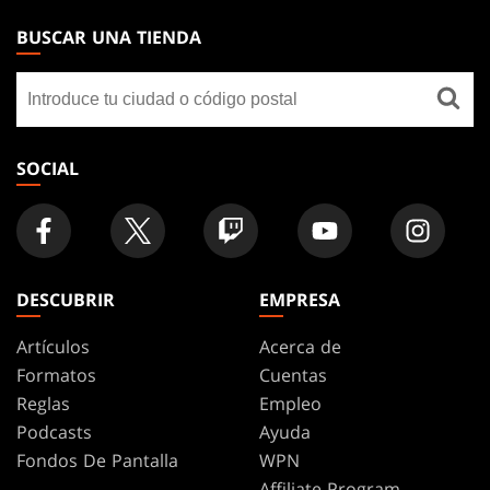
THE
BUSCAR UNA TIENDA
GATHERING
Buscar
FOOTER
una
tienda
SOCIAL
DESCUBRIR
EMPRESA
Artículos
Acerca de
Formatos
Cuentas
Reglas
Empleo
Podcasts
Ayuda
Fondos De Pantalla
WPN
Affiliate Program