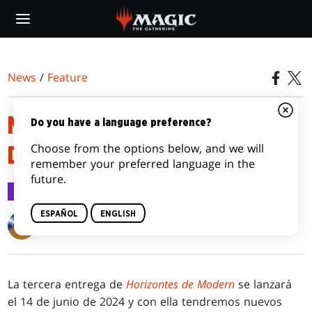
Skip
to
main
content
News
/
Feature
MECÁNICAS DE HORIZONTES
Do you have a language preference?
Choose from the options below, and we will
DE MODERN 3
remember your preferred language in the
future.
Feature
21 may 2024
ESPAÑOL
ENGLISH
Matt Tabak
La tercera entrega de
Horizontes de Modern
se lanzará
el 14 de junio de 2024 y con ella tendremos nuevos