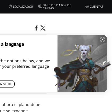
BASE DE DATOS DE
LOCALIZADOR
CUENTAS
CARTAS
DE
 a language
the options below, and we
r your preferred language
ENGLISH
o ahora el plano debe
que se expande