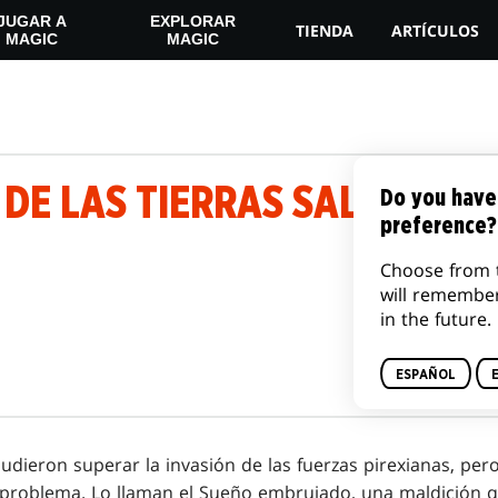
JUGAR A
EXPLORAR
TIENDA
ARTÍCULOS
MAGIC
MAGIC
DE LAS TIERRAS SALVAJES 
Do you have
preference?
Choose from 
will remembe
in the future.
ESPAÑOL
udieron superar la invasión de las fuerzas pirexianas, per
 problema. Lo llaman el Sueño embrujado, una maldición 