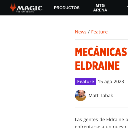
Skip
MTG
PRODUCTOS
to
ARENA
main
content
News
/
Feature
MECÁNICAS 
ELDRAINE
Feature
15 ago 2023
Matt Tabak
Las gentes de Eldraine p
enfrentarse a un nuevo