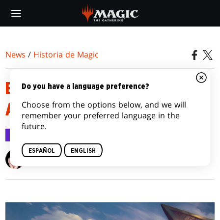
Skip
to
main
content
News
/
Historia de Magic
EPISODIO 3: EL PELIGROSO
Do you have a language preference?
Choose from the options below, and we will
ASCENSO, LA LARGA CAÍDA
remember your preferred language in the
future.
Historia de Magic
16 sep 2020
ESPAÑOL
ENGLISH
A. T. Greenblatt