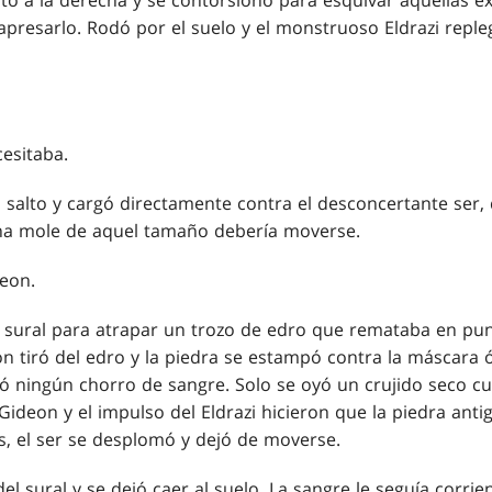
altó a la derecha y se contorsionó para esquivar aquellas 
apresarlo. Rodó por el suelo y el monstruoso Eldrazi repl
esitaba.
 salto y cargó directamente contra el desconcertante ser,
na mole de aquel tamaño debería moverse.
eon.
u sural para atrapar un trozo de edro que remataba en pun
on tiró del edro y la piedra se estampó contra la máscara
tó ningún chorro de sangre. Solo se oyó un crujido seco cu
ideon y el impulso del Eldrazi hicieron que la piedra antig
, el ser se desplomó y dejó de moverse.
del sural y se dejó caer al suelo. La sangre le seguía corri