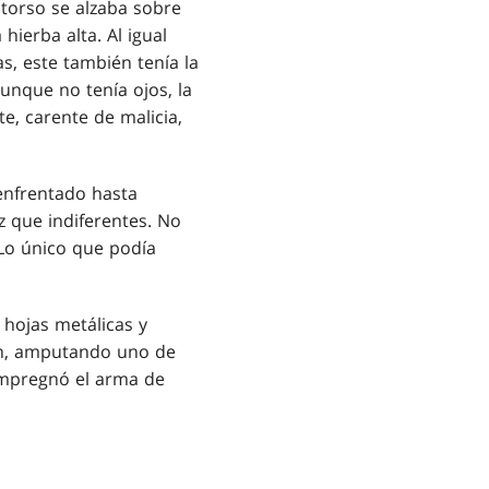
 torso se alzaba sobre
ierba alta. Al igual
, este también tenía la
unque no tenía ojos, la
e, carente de malicia,
enfrentado hasta
z que indiferentes. No
 Lo único que podía
 hojas metálicas y
aron, amputando uno de
 impregnó el arma de