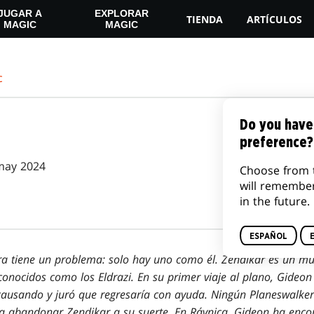
JUGAR A
EXPLORAR
TIENDA
ARTÍCULOS
MAGIC
MAGIC
c
Do you have
preference?
may 2024
Choose from 
will remembe
in the future.
ESPAÑOL
ra tiene un problema: solo hay uno como él. Zendikar es un m
nocidos como los Eldrazi. En su primer viaje al plano, Gideon 
ausando y juró que regresaría con ayuda. Ningún Planeswalker
 a abandonar Zendikar a su suerte. En Rávnica, Gideon ha encon