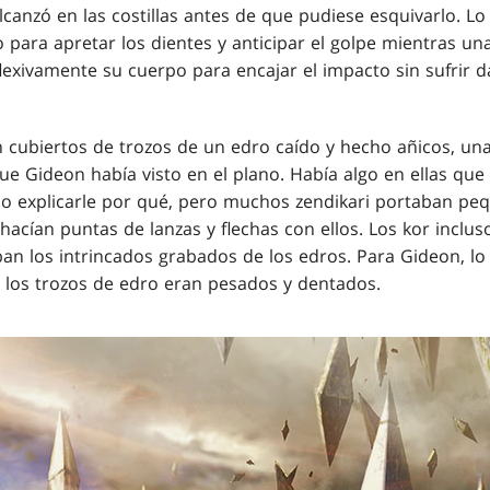
alcanzó en las costillas antes de que pudiese esquivarlo. Lo
 para apretar los dientes y anticipar el golpe mientras un
flexivamente su cuerpo para encajar el impacto sin sufrir 
 cubiertos de trozos de un edro caído y hecho añicos, una
e Gideon había visto en el plano. Había algo en ellas que 
po explicarle por qué, pero muchos zendikari portaban p
acían puntas de lanzas y flechas con ellos. Los kor inclus
an los intrincados grabados de los edros. Para Gideon, l
los trozos de edro eran pesados y dentados.