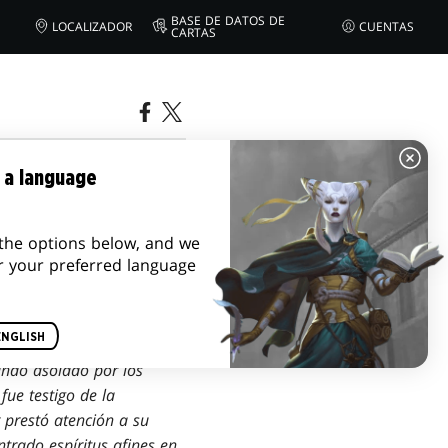
BASE DE DATOS DE
LOCALIZADOR
CUENTAS
CARTAS
 a language
the options below, and we
r your preferred language
ENGLISH
undo asolado por los
fue testigo de la
 prestó atención a su
trado espíritus afines en