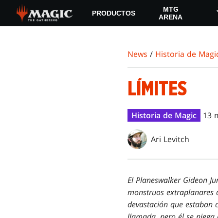
Skip
MTG
PRODUCTOS
to
ARENA
main
content
News
/
Historia de Magi
LÍMITES
Historia de Magic
13 
Ari Levitch
El Planeswalker Gideon Ju
monstruos extraplanares co
devastación que estaban c
llamada, pero él se niega