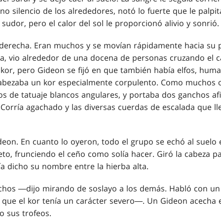
no silencio de los alrededores, notó lo fuerte que le palpit
sudor, pero el calor del sol le proporcionó alivio y sonrió.
 derecha. Eran muchos y se movían rápidamente hacia su p
ba, vio alrededor de una docena de personas cruzando el 
 kor, pero Gideon se fijó en que también había elfos, hum
cabezaba un kor especialmente corpulento. Como muchos ot
tos de tatuaje blancos angulares, y portaba dos ganchos a
Corría agachado y las diversas cuerdas de escalada que ll
on. En cuanto lo oyeron, todo el grupo se echó al suelo e
eto, frunciendo el ceño como solía hacer. Giró la cabeza p
a dicho su nombre entre la hierba alta.
hos ―dijo mirando de soslayo a los demás. Habló con un
 que el kor tenía un carácter severo―. Un Gideon acecha
o sus trofeos.