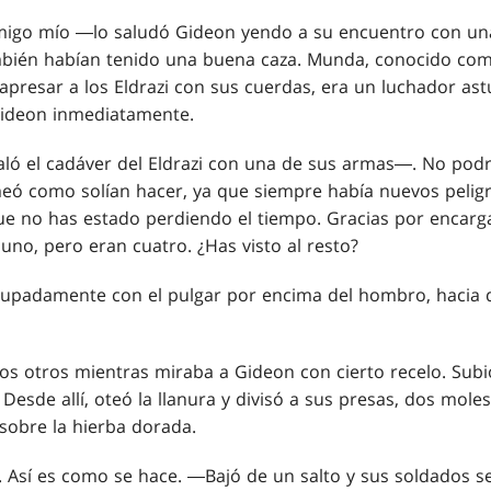
migo mío ―lo saludó Gideon yendo a su encuentro con una
mbién habían tenido una buena caza. Munda, conocido com
apresar a los Eldrazi con sus cuerdas, era un luchador ast
Gideon inmediatamente.
ó el cadáver del Eldrazi con una de sus armas―. No podr
como solían hacer, ya que siempre había nuevos peligr
e no has estado perdiendo el tiempo. Gracias por encarga
uno, pero eran cuatro. ¿Has visto al resto?
upadamente con el pulgar por encima del hombro, hacia d
s otros mientras miraba a Gideon con cierto recelo. Subió
 Desde allí, oteó la llanura y divisó a sus presas, dos mol
 sobre la hierba dorada.
e. Así es como se hace. ―Bajó de un salto y sus soldados s