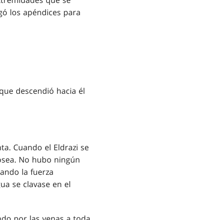
extremidades que se
egó los apéndices para
 que descendió hacia él
ta. Cuando el Eldrazi se
 ósea. No hubo ningún
ando la fuerza
ua se clavase en el
endo por las venas a toda