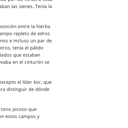
aban las sienes. Tenía la
osición entre la hierba
campo repleto de edros
anos e incluso un par de
ros, tenía el pálido
filados que estaban
evaba en el cinturón se
xcepto el líder kor, que
ara distinguir de dónde
 tono jocoso que
 en estos campos y