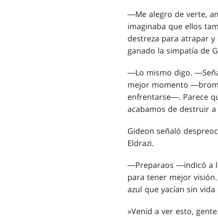
―Me alegro de verte, a
imaginaba que ellos ta
destreza para atrapar y 
ganado la simpatía de 
―Lo mismo digo. ―Señal
mejor momento ―bromeó 
enfrentarse―. Parece qu
acabamos de destruir a 
Gideon señaló despreoc
Eldrazi.
―Preparaos ―indicó a lo
para tener mejor visión.
azul que yacían sin vida
»Venid a ver esto, gent