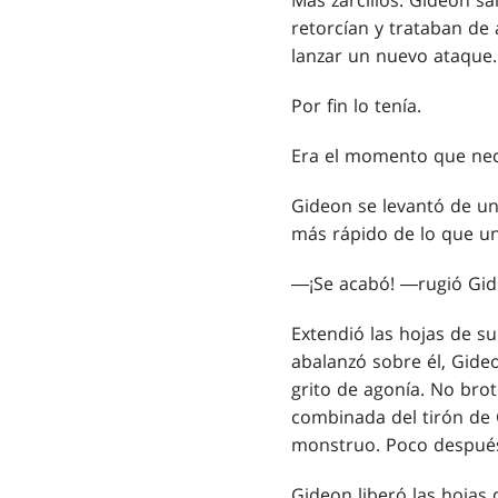
Más zarcillos. Gideon s
retorcían y trataban de 
lanzar un nuevo ataque.
Por fin lo tenía.
Era el momento que nec
Gideon se levantó de un
más rápido de lo que u
―¡Se acabó! ―rugió Gid
Extendió las hojas de s
abalanzó sobre él, Gide
grito de agonía. No bro
combinada del tirón de G
monstruo. Poco después
Gideon liberó las hojas 