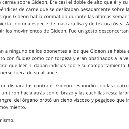
 cernía sobre Gideon. Era casi el doble de alto que él y su
ndices de carne que se deslizaban pesadamente sobre la h
 que Gideon había combatido durante las últimas semanas
ierta con una especie de máscara lisa y de textura ósea. A
uir los movimientos de Gideon. Fue un gesto desconcertant
ían a ninguno de los oponentes a los que Gideon se había 
to con fluidez como con torpeza y eran obstinados a la ve
oral que leer ni daban indicios sobre su comportamiento.
erse fuera de su alcance.
ron disparados contra él. Gideon respondió con las cuatro
io un tirón hacia atrás con el brazo y las cuchillas restall
e sangre, del órgano brotó un cieno viscoso y pegajoso que
 movimiento.
 mismo.