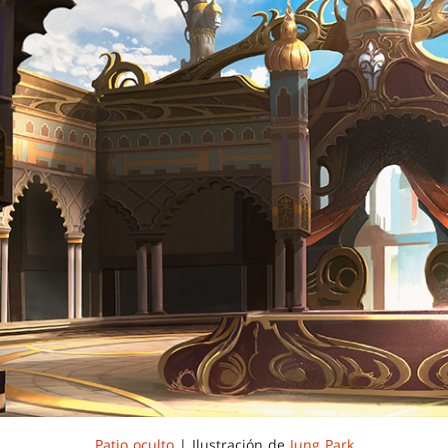
Patio oculto
| Ilustración de
Jung Park