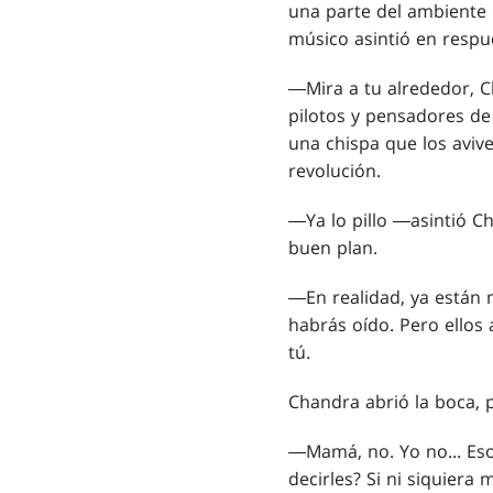
una parte del ambiente q
músico asintió en respu
―Mira a tu alrededor, C
pilotos y pensadores de
una chispa que los aviv
revolución.
―Ya lo pillo ―asintió C
buen plan.
―En realidad, ya están
habrás oído. Pero ellos
tú.
Chandra abrió la boca, 
―Mamá, no. Yo no... Eso
decirles? Si ni siquiera