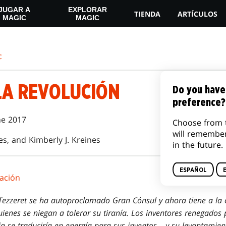
JUGAR A
EXPLORAR
TIENDA
ARTÍCULOS
MAGIC
MAGIC
c
LA REVOLUCIÓN
Do you have
preference?
ne 2017
Choose from 
will remembe
es, and Kimberly J. Kreines
in the future.
ESPAÑOL
ación
 Tezzeret se ha autoproclamado Gran Cónsul y ahora tiene a la
ienes se niegan a tolerar su tiranía. Los inventores renegados 
ria se traduciría en energía para sus inventos... y su levantamien