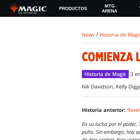
Skip
MTG
PRODUCTOS
to
ARENA
main
content
News
/
Historia de Magi
COMIENZA 
Historia de Magic
3 e
Nik Davidson, Kelly Digg
Historia anterior:
Revel
En su lucha por el poder,
puño. Sin embargo, hay qu
de éter central. Esta victo