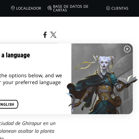
BASE DE DATOS DE
LOCALIZADOR
CUENTAS
CARTAS
 a language
the options below, and we
r your preferred language
ENGLISH
 ciudad de Ghirapur en un
planean asaltar la planta
to.