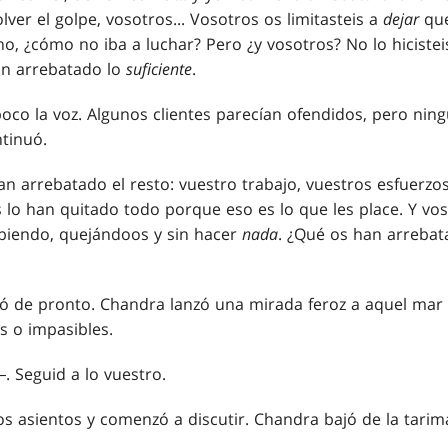
lver el golpe, vosotros... Vosotros os limitasteis a
dejar
que 
, ¿cómo no iba a luchar? Pero ¿y vosotros? No lo hicisteis
an arrebatado lo
suficiente
.
poco la voz. Algunos clientes parecían ofendidos, pero nin
tinuó.
n arrebatado el resto: vuestro trabajo, vuestros esfuerzos
 lo han quitado todo porque eso es lo que les place. Y vo
biendo, quejándoos y sin hacer
nada
. ¿Qué os han arreba
ó de pronto. Chandra lanzó una mirada feroz a aquel mar r
s o impasibles.
 Seguid a lo vuestro.
los asientos y comenzó a discutir. Chandra bajó de la tari