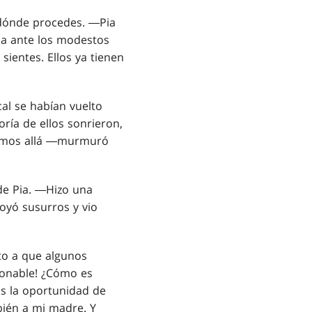
 dónde procedes. ―Pia
cia ante los modestos
sientes. Ellos ya tienen
al se habían vuelto
oría de ellos sonrieron,
 vamos allá ―murmuró
de Pia. ―Hizo una
oyó susurros y vio
to a que algunos
donable! ¿Cómo es
is la oportunidad de
mbién a mi madre. Y