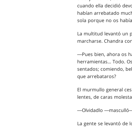
cuando ella decidió devo
habían arrebatado mucho
sola porque no os habí
La multitud levantó un 
marcharse. Chandra con
―Pues bien, ahora os ha
herramientas... Todo. Os
sentados; comiendo, be
que arrebataros?
El murmullo general ces
lentes, de caras molesta
―Olvidadlo ―masculló―.
La gente se levantó de 