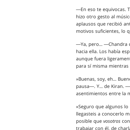
―En eso te equivocas. 
hizo otro gesto al músi
aplausos que recibió ant
motivos suficientes, lo 
―Ya, pero... ―Chandra c
hacia ella. Los había es
aunque fuera ligeramen
para sí misma mientras 
»Buenas, soy, eh... Bue
pausa―. Y... de Kiran. 
asentimientos entre la m
»Seguro que algunos lo
llegasteis a conocerlo 
posible que
vosotros
cono
trabajar con él, de char