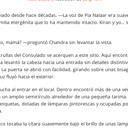
iado desde hace décadas. ―La voz de Pia Nalaar era suav
ilia etergénita que lo ha mantenido intacto. Kiran y yo... 
, mamá? ―preguntó Chandra sin levantar la vista.
trullas del Consulado se acerquen a este sitio. Aquí enco
 levantó la cabeza hacia una entrada sin detalles distinti
 La puerta se abrió con facilidad, girando sobre unas bisa
uz fluyó hacia el exterior.
pucha al entrar en el local. Dentro encontró más de una ve
 un amplio semicírculo alrededor de una pequeña tarima.
anquetas, dotadas de lámparas pintorescas y ocupadas po
.
ico tocaba la cítara suavemente bajo el brillo de unas lám