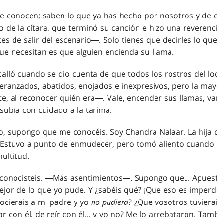
Te conocen; saben lo que ya has hecho por nosotros y de
co de la cítara, que terminó su canción e hizo una reveren
es de salir del escenario―. Solo tienes que decirles lo que 
que necesitan es que alguien encienda su llama.
alló cuando se dio cuenta de que todos los rostros del loc
peranzados, abatidos, enojados e inexpresivos, pero la may
te, al reconocer quién era―. Vale, encender sus llamas,
subía con cuidado a la tarima.
no, supongo que me conocéis. Soy Chandra Nalaar. La hija 
―Estuvo a punto de enmudecer, pero tomó aliento cuando 
ultitud.
 conocisteis. ―Más asentimientos―. Supongo que... Apues
mejor de lo que yo pude. Y ¿sabéis qué? ¡Que eso es imper
cierais a mi padre y yo
no pudiera
? ¿Que vosotros tuviera
lar con él, de reír con él... y yo no? Me lo arrebataron. Ta