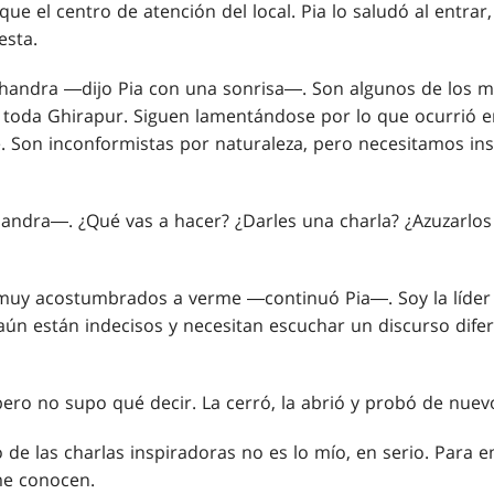
ue el centro de atención del local. Pia lo saludó al entrar
esta.
handra ―dijo Pia con una sonrisa―. Son algunos de los m
 toda Ghirapur. Siguen lamentándose por lo que ocurrió en
e. Son inconformistas por naturaleza, pero necesitamos ins
handra―. ¿Qué vas a hacer? ¿Darles una charla? ¿Azuzarlo
 muy acostumbrados a verme ―continuó Pia―. Soy la líder
 aún están indecisos y necesitan escuchar un discurso dife
pero no supo qué decir. La cerró, la abrió y probó de nuev
 de las charlas inspiradoras no es lo mío, en serio. Para 
 me conocen.