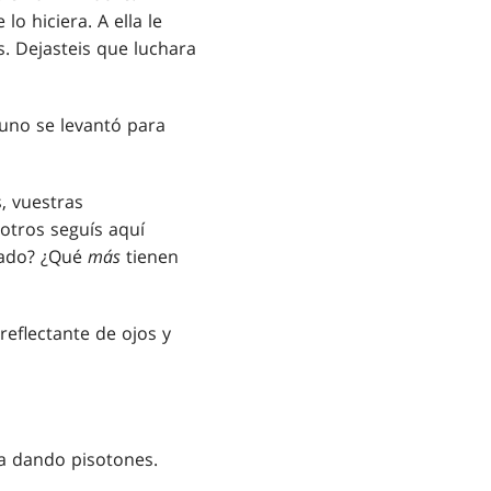
lo hiciera. A ella le
. Dejasteis que luchara
guno se levantó para
, vuestras
sotros seguís aquí
tado? ¿Qué
más
tienen
eflectante de ojos y
ma dando pisotones.