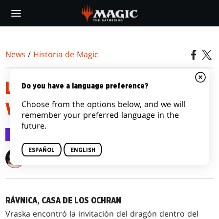
Skip
to
main
content
News
/
Historia de Magic
LA PRODIGIOSA CAPITANA
Do you have a language preference?
Choose from the options below, and we will
VRASKA
remember your preferred language in the
future.
Historia de Magic
20 sep 2017
ESPAÑOL
ENGLISH
Alison Lührs
RÁVNICA, CASA DE LOS OCHRAN
Vraska encontró la invitación del dragón dentro del