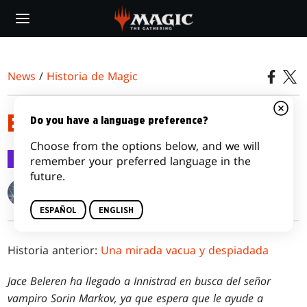
Skip
to
main
content
News
/
Historia de Magic
BIENVENIDA GÉLIDA
Do you have a language preference?
Choose from the options below, and we will
Historia de Magic
16 mar 2016
remember your preferred language in the
future.
Kelly Digges
ESPAÑOL
ENGLISH
Historia anterior:
Una mirada vacua y despiadada
Jace Beleren ha llegado a Innistrad en busca del señor
vampiro Sorin Markov, ya que espera que le ayude a