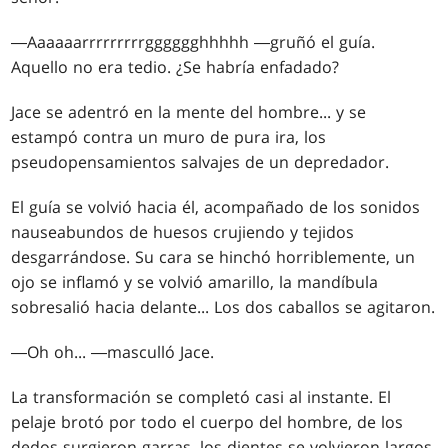
―Aaaaaarrrrrrrrrgggggghhhhh ―gruñó el guía.
Aquello no era tedio. ¿Se habría enfadado?
Jace se adentró en la mente del hombre... y se
estampó contra un muro de pura ira, los
pseudopensamientos salvajes de un depredador.
El guía se volvió hacia él, acompañado de los sonidos
nauseabundos de huesos crujiendo y tejidos
desgarrándose. Su cara se hinchó horriblemente, un
ojo se inflamó y se volvió amarillo, la mandíbula
sobresalió hacia delante... Los dos caballos se agitaron.
―Oh oh... ―masculló Jace.
La transformación se completó casi al instante. El
pelaje brotó por todo el cuerpo del hombre, de los
dedos surgieron garras, los dientes se volvieron largos