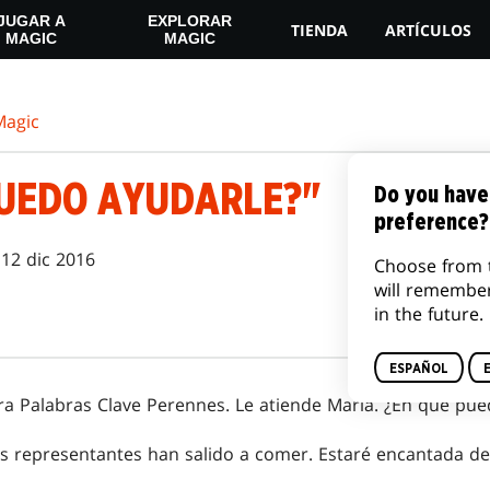
JUGAR A
EXPLORAR
TIENDA
ARTÍCULOS
MAGIC
MAGIC
agic
PUEDO AYUDARLE?"
Do you have
preference?
12 dic 2016
Choose from 
will remembe
in the future.
ESPAÑOL
ra Palabras Clave Perennes. Le atiende Maria. ¿En qué pue
os representantes han salido a comer. Estaré encantada de