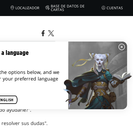
BASE DE DATOS DE
LOCALIZADOR
CUENTAS
CARTAS
 a language
the options below, and we
r your preferred language
ENGLISH
do ayudarle?".
 resolver sus dudas".