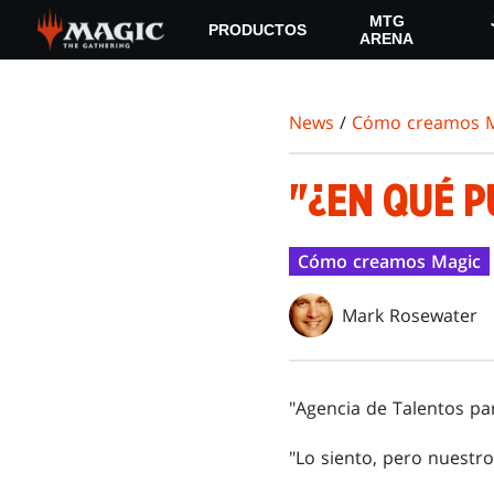
Skip
MTG
PRODUCTOS
to
ARENA
main
content
News
/
Cómo creamos M
"¿EN QUÉ 
Cómo creamos Magic
Mark Rosewater
"Agencia de Talentos pa
"Lo siento, pero nuestr