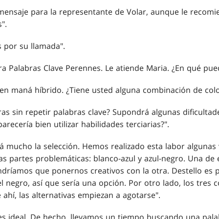
mensaje para la representante de Volar, aunque le recomi
".
s por su llamada".
ra Palabras Clave Perennes. Le atiende Maria. ¿En qué pue
s en maná híbrido. ¿Tiene usted alguna combinación de col
uras sin repetir palabras clave? Supondrá algunas dificulta
recería bien utilizar habilidades terciarias?".
ará mucho la selección. Hemos realizado esta labor algunas
las partes problemáticas: blanco-azul y azul-negro. Una de 
dríamos que ponernos creativos con la otra. Destello es p
el negro, así que sería una opción. Por otro lado, los tres 
 ahí, las alternativas empiezan a agotarse".
es ideal. De hecho, llevamos un tiempo buscando una pala