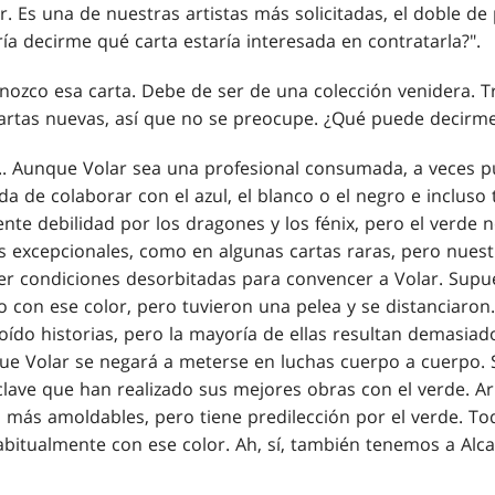
r. Es una de nuestras artistas más solicitadas, el doble de 
ría decirme qué carta estaría interesada en contratarla?".
nozco esa carta. Debe de ser de una colección venidera. 
rtas nuevas, así que no se preocupe. ¿Qué puede decirme 
e... Aunque Volar sea una profesional consumada, a veces 
da de colaborar con el azul, el blanco o el negro e inclus
ente debilidad por los dragones y los fénix, pero el verde n
 excepcionales, como en algunas cartas raras, pero nues
er condiciones desorbitadas para convencer a Volar. Sup
con ese color, pero tuvieron una pelea y se distanciaron
 oído historias, pero la mayoría de ellas resultan demasiad
ue Volar se negará a meterse en luchas cuerpo a cuerpo. S
lave que han realizado sus mejores obras con el verde. Arr
 más amoldables, pero tiene predilección por el verde. Toq
abitualmente con ese color. Ah, sí, también tenemos a Alca