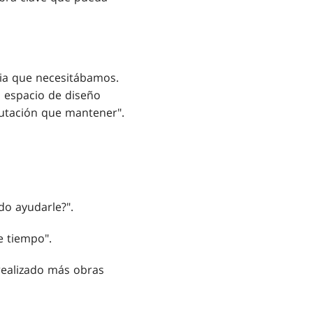
ncia que necesitábamos.
n espacio de diseño
utación que mantener".
do ayudarle?".
e tiempo".
realizado más obras