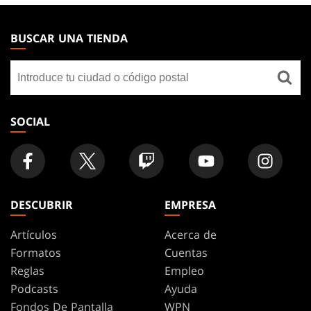
MAGIC:
THE
BUSCAR UNA TIENDA
GATHERING
Buscar
FOOTER
una
tienda
SOCIAL
DESCUBRIR
EMPRESA
Artículos
Acerca de
Formatos
Cuentas
Reglas
Empleo
Podcasts
Ayuda
Fondos De Pantalla
WPN