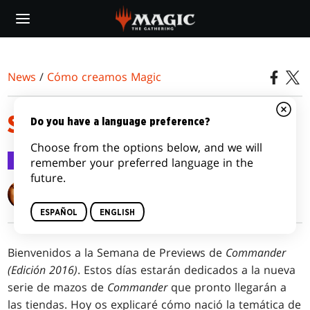
Skip
to
main
content
News
/
Cómo creamos Magic
SALUDOS, CAMARADA
Do you have a language preference?
Choose from the options below, and we will
Cómo creamos Magic
24 oct 2016
remember your preferred language in the
future.
Mark Rosewater
ESPAÑOL
ENGLISH
Bienvenidos a la Semana de Previews de
Commander
(Edición 2016)
. Estos días estarán dedicados a la nueva
serie de mazos de
Commander
que pronto llegarán a
las tiendas. Hoy os explicaré cómo nació la temática de