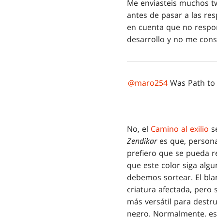
Me enviasteis muchos tw
antes de pasar a las re
en cuenta que no respo
desarrollo y no me cons
@maro254
Was Path to E
No, el
Camino al exilio
se
Zendikar
es que, persona
prefiero que se pueda r
que este color siga alg
debemos sortear. El bla
criatura afectada, pero
más versátil para destr
negro. Normalmente, est