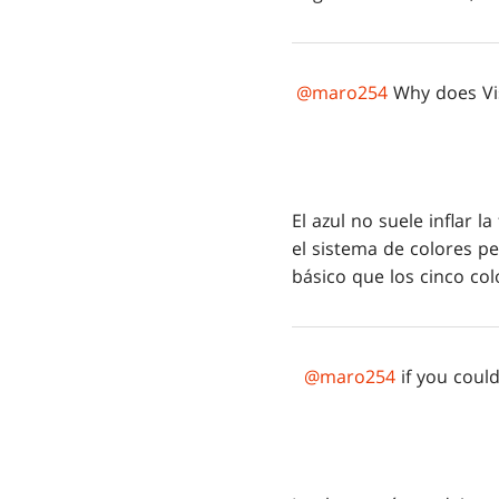
@maro254
Why does Vis
El azul no suele inflar 
el sistema de colores pe
básico que los cinco co
@maro254
if you coul