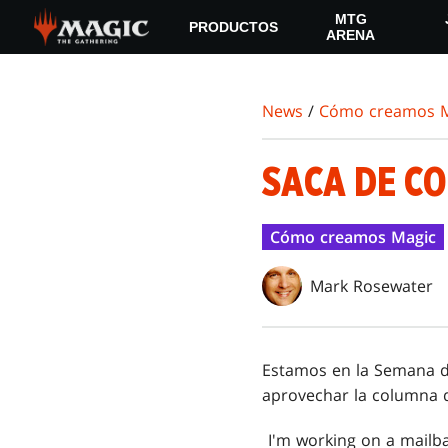
Skip
MTG
PRODUCTOS
to
ARENA
main
content
News
/
Cómo creamos M
SACA DE C
Cómo creamos Magic
Mark Rosewater
Estamos en la Semana d
aprovechar la columna d
I'm working on a mailb