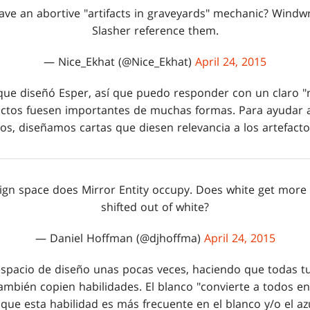
ave an abortive "artifacts in graveyards" mechanic? Windw
Slasher reference them.
— Nice_Ekhat (@Nice_Ekhat)
April 24, 2015
 que diseñó Esper, así que puedo responder con un claro 
factos fuesen importantes de muchas formas. Para ayudar a
s, diseñamos cartas que diesen relevancia a los artefacto
n space does Mirror Entity occupy. Does white get more car
shifted out of white?
— Daniel Hoffman (@djhoffma)
April 24, 2015
spacio de diseño unas pocas veces, haciendo que todas tu
mbién copien habilidades. El blanco "convierte a todos en
 que esta habilidad es más frecuente en el blanco y/o el a