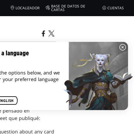
BASE DE DATOS DE
LOCALIZADOR
CUENTAS
CARTAS
 a language
the options below, and we
r your preferred language
ENGLISH
e pensado en
eet que publiqué:
question about any card