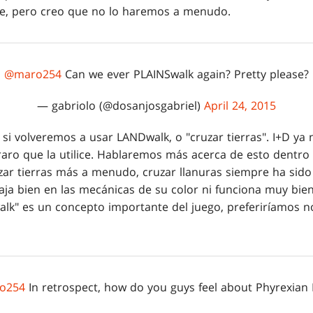
te, pero creo que no lo haremos a menudo.
@maro254
Can we ever PLAINSwalk again? Pretty please?
— gabriolo (@dosanjosgabriel)
April 24, 2015
 si volveremos a usar LANDwalk, o "cruzar tierras". I+D ya
raro que la utilice. Hablaremos más acerca de esto dentr
zar tierras más a menudo, cruzar llanuras siempre ha sid
aja bien en las mecánicas de su color ni funciona muy bie
k" es un concepto importante del juego, preferiríamos no 
o254
In retrospect, how do you guys feel about Phyrexian