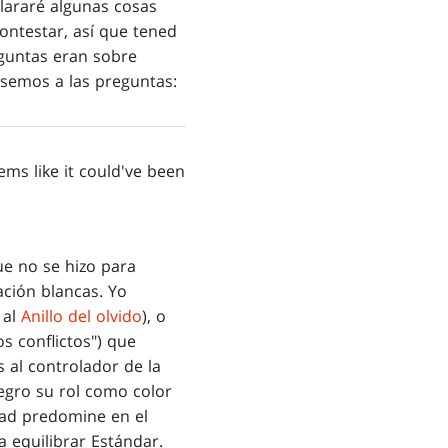
lararé algunas cosas
ontestar, así que tened
guntas eran sobre
asemos a las preguntas:
ems like it could've been
ue no se hizo para
ación blancas. Yo
 al
Anillo del olvido
), o
s conflictos") que
 al controlador de la
egro su rol como color
dad predomine en el
 equilibrar Estándar.