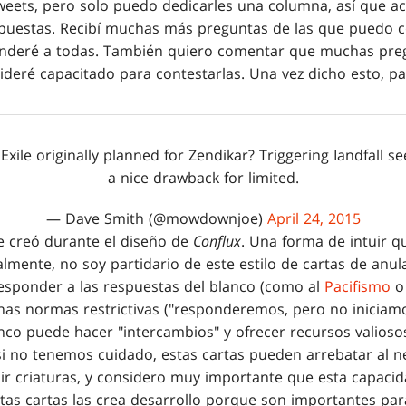
eets, pero solo puedo dedicarles una columna, así que ac
spuestas. Recibí muchas más preguntas de las que puedo c
nderé a todas. También quiero comentar que muchas pre
ideré capacitado para contestarlas. Una vez dicho esto, p
xile originally planned for Zendikar? Triggering Iandfall se
a nice drawback for limited.
— Dave Smith (@mowdownjoe)
April 24, 2015
 creó durante el diseño de
Conflux
. Una forma de intuir q
lmente, no soy partidario de este estilo de cartas de anul
esponder a las respuestas del blanco (como al
Pacifismo
o
unas normas restrictivas ("responderemos, pero no iniciamo
nco puede hacer "intercambios" y ofrecer recursos valiosos
 si no tenemos cuidado, estas cartas pueden arrebatar al n
uir criaturas, y considero muy importante que esta capaci
as cartas las crea desarrollo porque son importantes para