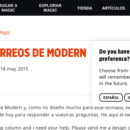
JUGAR A
EXPLORAR
TIENDA
ARTÍCULOS
MAGIC
MAGIC
agic
ORREOS DE MODERN
Do you have
preference?
18 may 2015
Choose from 
will remembe
in the future.
ESPAÑOL
e Modern y, como no diseño mucho para este formato, h
e hoy para responder a vuestras preguntas. He aquí el tw
ag column and I need your help. Please send me a design 