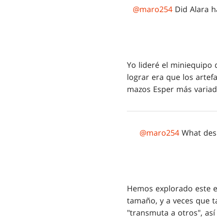
@maro254
Did Alara h
Yo lideré el miniequipo
lograr era que los arte
mazos Esper más variado
@maro254
What desig
Hemos explorado este e
tamaño, y a veces que ta
"transmuta a otros", así