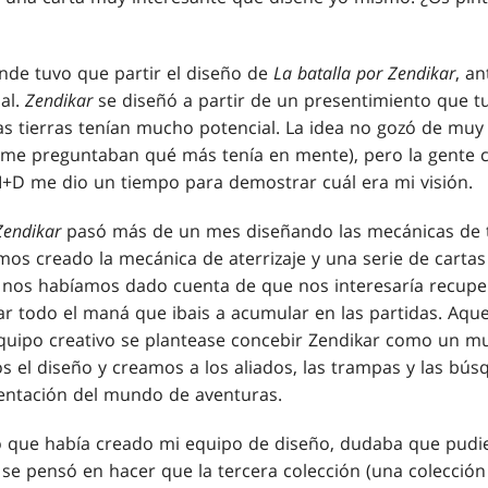
de tuvo que partir el diseño de
La batalla por Zendikar
, a
al.
Zendikar
se diseñó a partir de un presentimiento que tu
s tierras tenían mucho potencial. La idea no gozó de muy
me preguntaban qué más tenía en mente), pero la gente 
 I+D me dio un tiempo para demostrar cuál era mi visión.
Zendikar
pasó más de un mes diseñando las mecánicas de t
os creado la mecánica de aterrizaje y una serie de cartas 
, nos habíamos dado cuenta de que nos interesaría recupe
r todo el maná que ibais a acumular en las partidas. Aque
quipo creativo se plantease concebir Zendikar como un m
 el diseño y creamos a los aliados, las trampas y las bús
ntación del mundo de aventuras.
o que había creado mi equipo de diseño, dudaba que pudi
 se pensó en hacer que la tercera colección (una colección