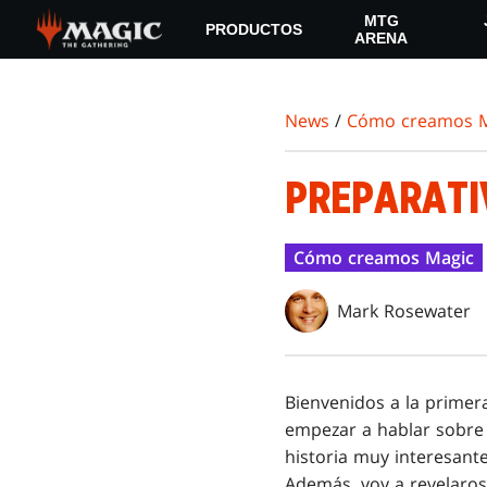
Skip
MTG
PRODUCTOS
to
ARENA
main
content
News
/
Cómo creamos M
PREPARATIV
Cómo creamos Magic
Mark Rosewater
Bienvenidos a la prime
empezar a hablar sobre 
historia muy interesant
Además, voy a revelaros