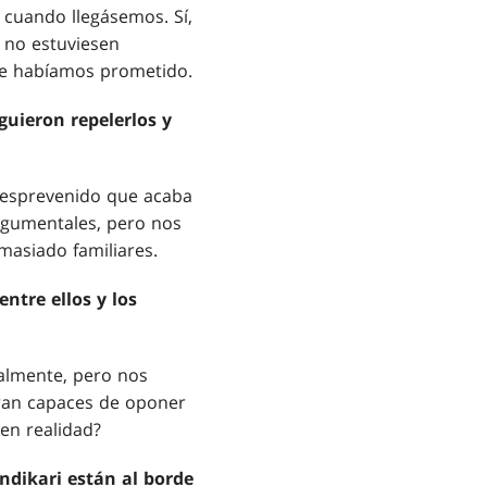
 cuando llegásemos. Sí,
i no estuviesen
ue habíamos prometido.
iguieron repelerlos y
desprevenido que acaba
argumentales, pero nos
masiado familiares.
ntre ellos y los
ralmente, pero nos
eran capaces de oponer
 en realidad?
endikari están al borde