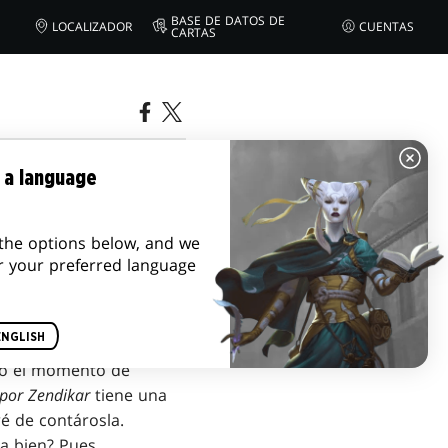
BASE DE DATOS DE
LOCALIZADOR
CUENTAS
CARTAS
E 1
 a language
the options below, and we
r your preferred language
ENGLISH
ado el momento de
 por Zendikar
tiene una
é de contárosla.
a bien? Pues