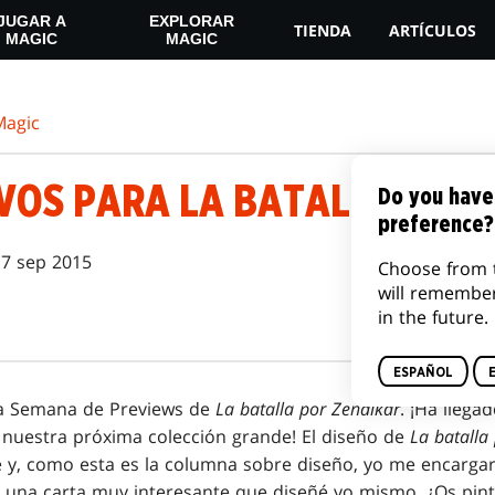
JUGAR A
EXPLORAR
TIENDA
ARTÍCULOS
MAGIC
MAGIC
agic
OS PARA LA BATALLA, PART
Do you have
preference?
7 sep 2015
Choose from 
will remembe
in the future.
ESPAÑOL
ra Semana de Previews de
La batalla por Zendikar
. ¡Ha lleg
nuestra próxima colección grande! El diseño de
La batalla
e y, como esta es la columna sobre diseño, yo me encargar
 una carta muy interesante que diseñé yo mismo. ¿Os pint