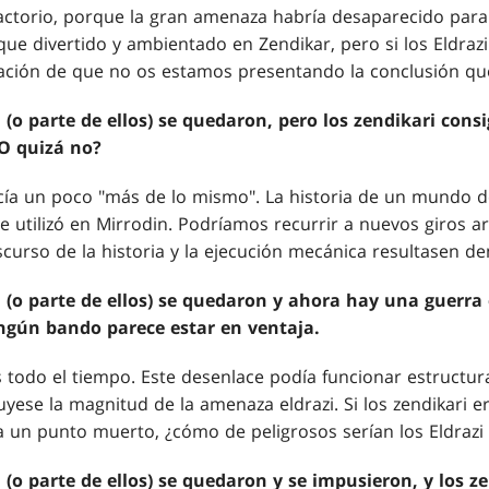
factorio, porque la gran amenaza habría desaparecido para
ue divertido y ambientado en Zendikar, pero si los Eldraz
nsación de que no os estamos presentando la conclusión q
i (o parte de ellos) se quedaron, pero los zendikari cons
¿O quizá no?
cía un poco "más de lo mismo". La historia de un mundo 
e utilizó en Mirrodin. Podríamos recurrir a nuevos giros 
curso de la historia y la ejecución mecánica resultasen de
i (o parte de ellos) se quedaron y ahora hay una guerra e
ingún bando parece estar en ventaja.
 todo el tiempo. Este desenlace podía funcionar estructu
ese la magnitud de la amenaza eldrazi. Si los zendikari 
 a un punto muerto, ¿cómo de peligrosos serían los Eldrazi
i (o parte de ellos) se quedaron y se impusieron, y los z