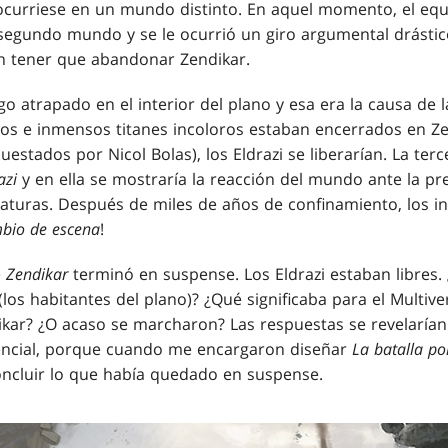
ocurriese en un mundo distinto. En aquel momento, el equi
segundo mundo y se le ocurrió un giro argumental drástico 
n tener que abandonar Zendikar.
go atrapado en el interior del plano y esa era la causa de l
uos e inmensos titanes incoloros estaban encerrados en Zen
estados por Nicol Bolas), los Eldrazi se liberarían. La terc
azi
y en ella se mostraría la reacción del mundo ante la pr
iaturas. Después de miles de años de confinamiento, los in
bio de escena
!
e
Zendikar
terminó en suspense. Los Eldrazi estaban libres
(los habitantes del plano)? ¿Qué significaba para el Multive
ar? ¿O acaso se marcharon? Las respuestas se revelarían...
sencial, porque cuando me encargaron diseñar
La batalla po
ncluir lo que había quedado en suspense.