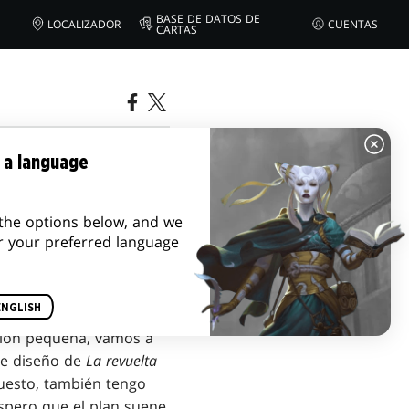
BASE DE DATOS DE
LOCALIZADOR
CUENTAS
CARTAS
 PARTE 1
 a language
the options below, and we
r your preferred language
ENGLISH
ción pequeña, vamos a
de diseño de
La revuelta
uesto, también tengo
spero que el plan suene