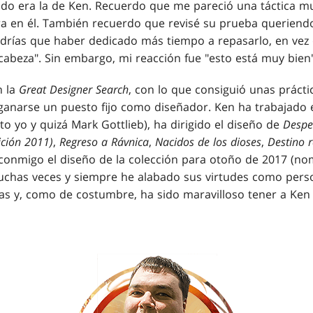
bido era la de Ken. Recuerdo que me pareció una táctica m
ara en él. También recuerdo que revisé su prueba queriendo
drías que haber dedicado más tiempo a repasarlo, en vez d
cabeza". Sin embargo, mi reacción fue "esto está muy bien"
n la
Great Designer Search
, con lo que consiguió unas prácti
a ganarse un puesto fijo como diseñador. Ken ha trabajado
o yo y quizá Mark Gottlieb), ha dirigido el diseño de
Despe
ción 2011)
,
Regreso a Rávnica
,
Nacidos de los dioses
,
Destino r
conmigo el diseño de la colección para otoño de 2017 (nom
chas veces y siempre he alabado sus virtudes como pers
rtas y, como de costumbre, ha sido maravilloso tener a Ken