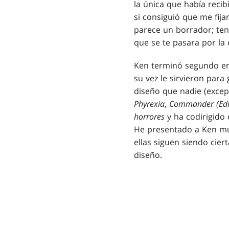
la única que había reci
si consiguió que me fij
parece un borrador; ten
que se te pasara por la 
Ken terminó segundo e
su vez le sirvieron par
diseño que nadie (except
Phyrexia
,
Commander (Edi
horrores
y ha codirigido 
He presentado a Ken mu
ellas siguen siendo cie
diseño.