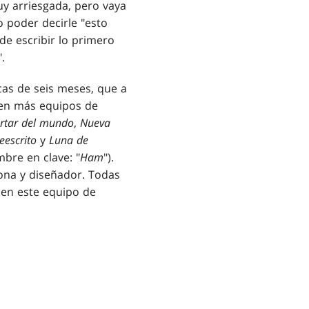
uy arriesgada, pero vaya
 poder decirle "esto
e escribir lo primero
.
cas de seis meses, que a
 en más equipos de
rtar del mundo
,
Nueva
eescrito
y
Luna de
bre en clave: "
Ham
").
ona y diseñador. Todas
 en este equipo de