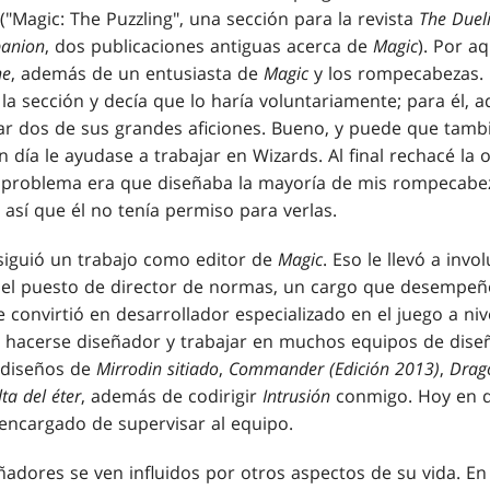
("Magic: The Puzzling", una sección para la revista
The Dueli
panion
, dos publicaciones antiguas acerca de
Magic
). Por a
ne
, además de un entusiasta de
Magic
y los rompecabezas. 
 sección y decía que lo haría voluntariamente; para él, a
 dos de sus grandes aficiones. Bueno, y puede que tambié
 día le ayudase a trabajar en Wizards. Al final rechacé la 
el problema era que diseñaba la mayoría de mis rompecabe
 así que él no tenía permiso para verlas.
siguió un trabajo como editor de
Magic
. Eso le llevó a invo
ó el puesto de director de normas, un cargo que desempe
convirtió en desarrollador especializado en el juego a nive
a hacerse diseñador y trabajar en muchos equipos de diseño
s diseños de
Mirrodin sitiado
,
Commander (Edición 2013)
,
Drag
ta del éter
, además de codirigir
Intrusión
conmigo. Hoy en dí
encargado de supervisar al equipo.
ñadores se ven influidos por otros aspectos de su vida. En