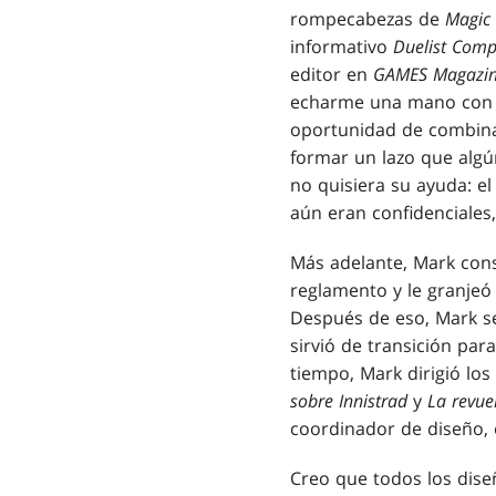
rompecabezas de
Magic
informativo
Duelist Com
editor en
GAMES Magazi
echarme una mano con la
oportunidad de combinar
formar un lazo que algún
no quisiera su ayuda: 
aún eran confidenciales,
Más adelante, Mark con
reglamento y le granje
Después de eso, Mark se 
sirvió de transición par
tiempo, Mark dirigió lo
sobre Innistrad
y
La revuel
coordinador de diseño, 
Creo que todos los dise