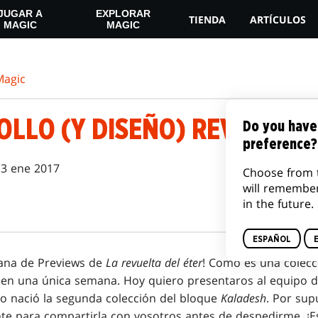
JUGAR A
EXPLORAR
TIENDA
ARTÍCULOS
MAGIC
MAGIC
agic
LLO (Y DISEÑO) REVUELTO,
Do you have
preference?
3 ene 2017
Choose from 
will remembe
in the future.
ESPAÑOL
emana de Previews de
La revuelta del éter
! Como es una colec
s en una única semana. Hoy quiero presentaros al equipo 
o nació la segunda colección del bloque
Kaladesh
. Por sup
te para compartirla con vosotros antes de despedirme. ¡E