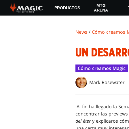
Skip
MTG
PRODUCTOS
to
ARENA
main
content
News
/
Cómo creamos M
UN DESARRO
Cómo creamos Magic
Mark Rosewater
¡Al fin ha llegado la S
concentrar las preview
del éter
y explicaros cóm
una carta muy interesan