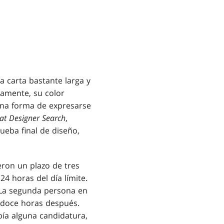
 carta bastante larga y
samente, su color
 una forma de expresarse
at Designer Search
,
ueba final de diseño,
eron un plazo de tres
4 horas del día límite.
 La segunda persona en
s doce horas después.
bía alguna candidatura,