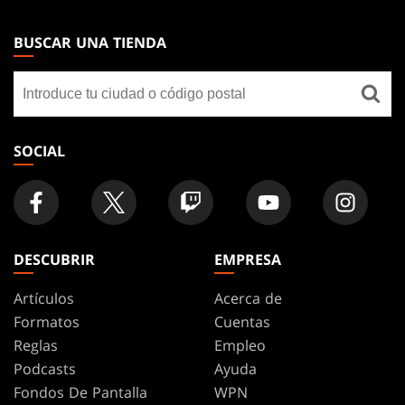
MAGIC:
THE
BUSCAR UNA TIENDA
GATHERING
Buscar
FOOTER
una
tienda
SOCIAL
DESCUBRIR
EMPRESA
Artículos
Acerca de
Formatos
Cuentas
Reglas
Empleo
Podcasts
Ayuda
Fondos De Pantalla
WPN