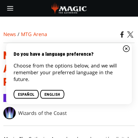
Skip
to
main
content
News
/
MTG Arena
MAGIC: THE GATHERING
Do you have a language preference?
Choose from the options below, and we will
ARENA – GUÍA PARA
remember your preferred language in the
future.
PRINCIPIANTES
ESPAÑOL
ENGLISH
MTG Arena
18 ene 2020
Wizards of the Coast