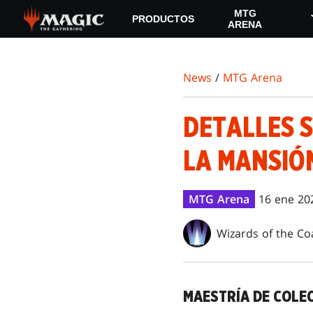
Skip
MTG
PRODUCTOS
to
ARENA
main
content
News
/
MTG Arena
DETALLES S
LA MANSIÓ
MTG Arena
16 ene 20
Wizards of the Co
MAESTRÍA DE COLE