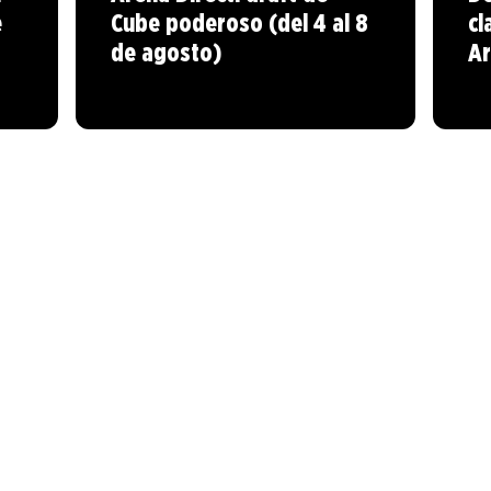
e
Cube poderoso (del 4 al 8
cl
de agosto)
A