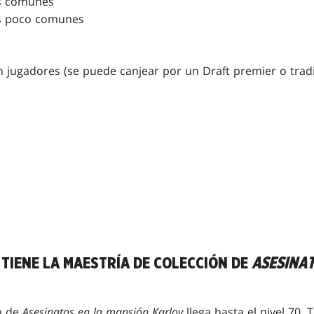
as comunes
as poco comunes
on jugadores (se puede canjear por un Draft premier o tradi
TIENE LA MAESTRÍA DE COLECCIÓN DE
ASESINAT
n de
Asesinatos en la mansión Karlov
llega hasta el nivel 70.