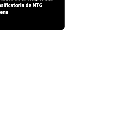
asificatoria de MTG
rena