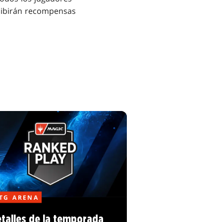
ecibirán recompensas
TG ARENA
talles de la temporada