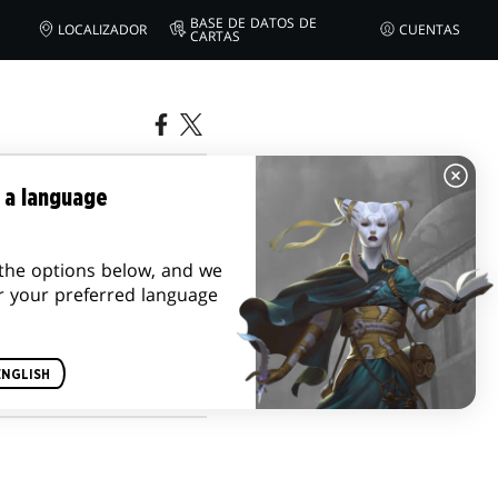
BASE DE DATOS DE
LOCALIZADOR
CUENTAS
CARTAS
INATOS EN
 a language
the options below, and we
r your preferred language
ENGLISH