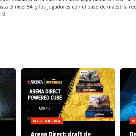
ta el nivel 54, y los jugadores con el pase de maestría r
llá.
MTG ARENA
M
n
Arena Direct: draft de
De