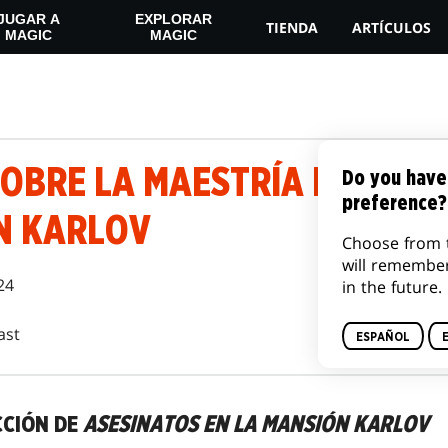
JUGAR A
EXPLORAR
TIENDA
ARTÍCULOS
MAGIC
MAGIC
OBRE LA MAESTRÍA DE ASES
Do you have
preference?
N KARLOV
Choose from 
will remembe
24
in the future.
ast
ESPAÑOL
CCIÓN DE
ASESINATOS EN LA MANSIÓN KARLOV