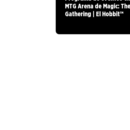
MTG Arena de Magic: Th
Gathering | El Hobbit™