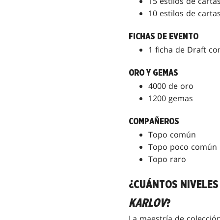
15 estilos de cart
10 estilos de cart
FICHAS DE EVENTO
1 ficha de Draft c
ORO Y GEMAS
4000 de oro
1200 gemas
COMPAÑEROS
Topo común
Topo poco común
Topo raro
¿CUÁNTOS NIVELES 
KARLOV
?
La maestría de colecció