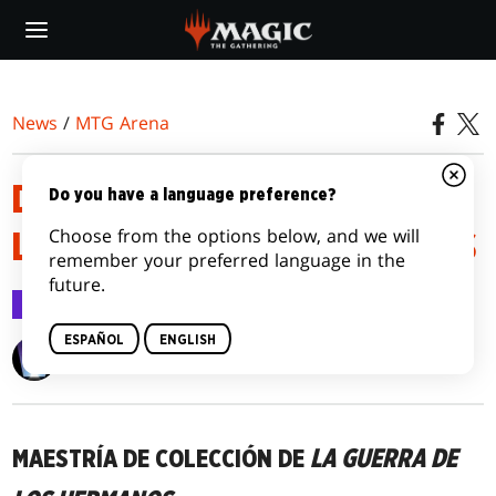
Skip
to
main
content
News
/
MTG Arena
DETALLES DE LA MAESTRÍA DE
Do you have a language preference?
Choose from the options below, and we will
LA GUERRA DE LOS HERMANOS
remember your preferred language in the
future.
MTG Arena
27 oct 2022
ESPAÑOL
ENGLISH
Wizards of the Coast
MAESTRÍA DE COLECCIÓN DE
LA GUERRA DE