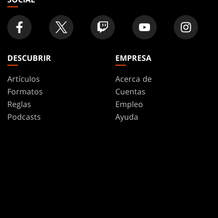
DESCUBRIR
EMPRESA
Artículos
Acerca de
Formatos
Cuentas
Reglas
Empleo
Podcasts
Ayuda
Fondos De Pantalla
WPN
Affiliate Program
Disclosure
MAGIC
MARCAS
Magic: The Gathering
Dungeons & Dragons