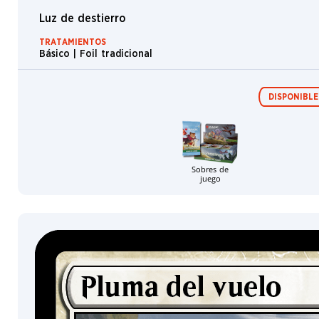
Asesino
Luz de destierro
Arquero
TRATAMIENTOS
Explorador
Básico | Foil tradicional
Bosque
Noble
DISPONIBLE
Ciudadano
Isla
Jace
Sobres de
juego
Berserker
Aura
Liliana
Rata
Murciélago
Nissa
Llanura