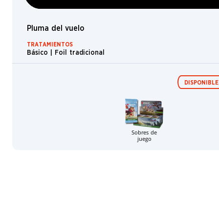
Teferi
Horror
Pluma del vuelo
Dragón
Topo
TRATAMIENTOS
Básico | Foil tradicional
Caracol
Tesoro
DISPONIBLE
Muro
Humano
Pirexiano
Sobres de
Gólem
juego
Espíritu
Plaga
Elefante
Ilusión
Hámster