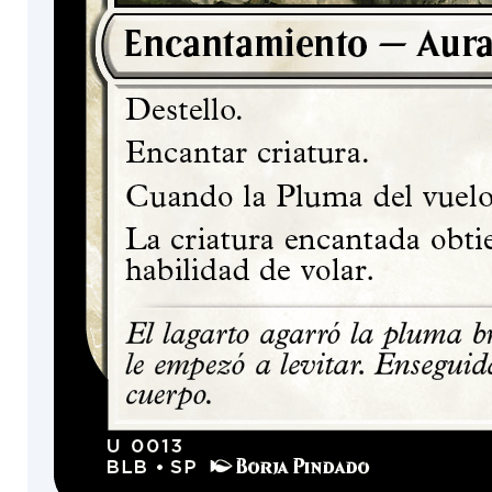
Coyote
Mercenario
Glotón
Insecto
Víbora
Ángel
Cangrejo
Pez
Tortuga
Ninja
Monje
Karn
Narset
Vehículo