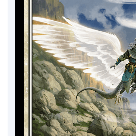
Consejero
Ral
Caballero
Pantano
Equipo
Tamiyo
Zarigüeya
Guardabosque
Felino
Tejón
Metamorfo
Comadreja
Jabalí
Mofeta