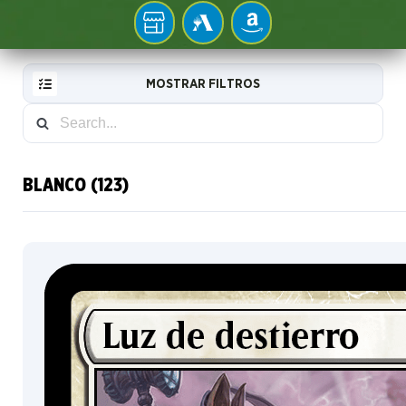
Tu
MTG
AMAZON
tienda
ARENA
local
MOSTRAR FILTROS
BLANCO (123)
RESET
FILTER
CARTAS
NUEVAS
INFO
COLECCIONISTA
COLOR