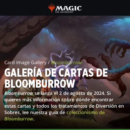
Skip
to
main
GALERÍA
content
DE
CARTAS
DE
Card Image Gallery /
Bloomburrow
BLOOMBURROW
GALERÍA DE CARTAS DE
BLOOMBURROW
Bloomburrow
se lanza el 2 de agosto de 2024. Si
quieres más información sobre dónde encontrar
estas cartas y todos los tratamientos de Diversión en
Sobres, lee nuestra guía de
coleccionismo de
Bloomburrow
.