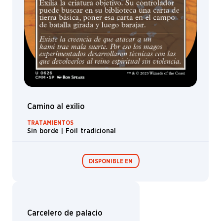
Svetlin
Velinov
Thomas
M.
Baxa
Titus
Lunter
Todd
Lockwood
Toma
Feizo
Gas
Tony
Foti
Tony
Szczudlo
Torstein
Nordstrand
Tran