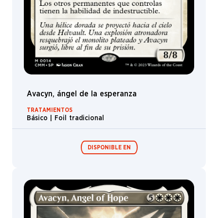
Avon
John
Matson
John
Stanko
John
Tedrick
Jonas
Avacyn, ángel de la esperanza
De
Ro
TRATAMIENTOS
Básico | Foil tradicional
Jorge
Jacinto
Josh
DISPONIBLE EN
Hass
Josu
Hernaiz
Julie
Sobres/Caja de
Dillon
sobres de
edición
Jung