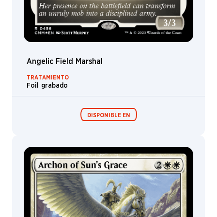
Hughes
Jack
Wang
Jack
Wei
Angelic Field Marshal
Jaime
Jones
TRATAMIENTO
Foil grabado
Jakub
Kasper
James
DISPONIBLE EN
Paick
James
Ryman
James
Sobre / Caja de
Zapata
sobres de
coleccionista
Jana
Schirmer
&
Johannes