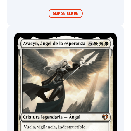
Choo
Jenn
DISPONIBLE EN
Ravenna
Tran
Jeremy
Wilson
Jesper
Mazos de
Commander
Ejsing
Jim
Murray
Joe
Slucher
Johan
Grenier
Johann
Bodin
Johannes
Voss
John