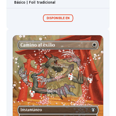
Sidharth
Chaturvedi
Simon
Dominic
Slawomir
Maniak
Stanton
Feng
Steve
Bonescythe Sliver
Argyle
TRATAMIENTO
Steve
Básico
Ellis
Steve
Prescott
DISPONIBLE EN
Steven
Belledin
Sung
Choi
Mazos de
Commander