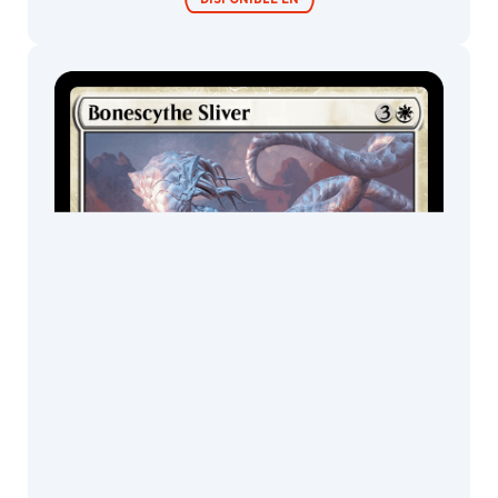
Olena
DISPONIBLE EN
Richards
Omar
Rayyan
Paolo
Sobres/Caja de
Parente
sobres de
edición
Pat
Lewis
Paul
Bonner
Pete
Venters
Peter
Diamond
Piotr
Dura
Ralph
Horsley
Randy