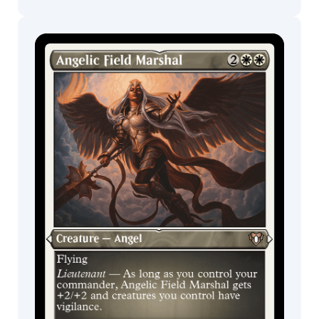
Howard
Lyon
Hristo
Sobres/Caja de
D.
sobres de
Chukov
edición
Iain
McCaig
Igor
Kieryluk
Ilse
Gort
Iris
Compiet
Ittoku
Ivan
Shavrin
Izzy
Jack