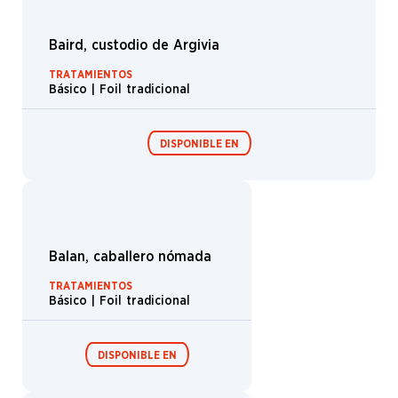
Magny
Mark
Sobres/Caja de
Behm
sobres de
edición
Mark
Poole
Mark
Romanoski
Mark
Tedin
Mark
Winters
Mark
Zug
Marta
Nael
Martina
Pilcerova
Mathias
Kollros