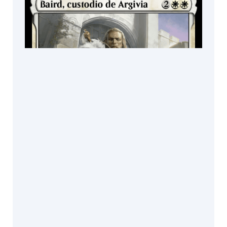
Lindsey
Look
Lius
Lasahido
Livia
Prima
Loïc
Canavaggia
Lorenzo
Mastroianni
Luca
Zontini
Avatar del Sol Albo
Lucas
Graciano
TRATAMIENTOS
Básico | Foil tradicional
Magali
Villeneuve
Manuel
DISPONIBLE EN
Castañón
Marie