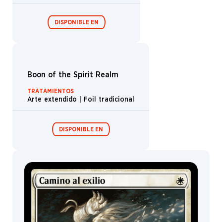
Trevino
Ron
Spears
Ron
Spencer
Ruxing
Gao
Ryan
Alexander
Lee
Ryan
Barger
Ryan
Pancoast
Ryan
Yee
Sam
Battle at the Helvault
Burley
TRATAMIENTO