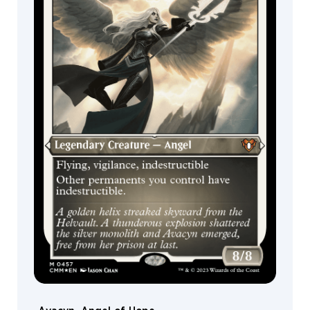
Park
Justyna
Dura
Kai
Carpenter
Kamila
Szutenberg
Kari
Johnson
Karl
Kopinski
Karla
Ortiz
Kekai
Kotaki
Kev
Walker
Kevin
Dobler