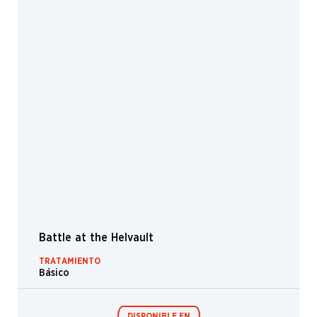
Mike
Dringenberg
Mike
Sass
Milivoj
Ćeran
Min
Yum
Miranda
Meeks
Mitchell
Malloy
Nestor
Ossandon
Leal
Balan, caballero nómada
Nicholas
Gregory
TRATAMIENTOS
Básico | Foil tradicional
Nils
Hamm