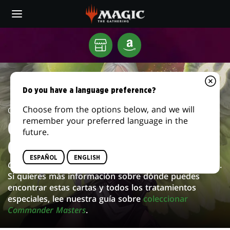
Skip
to
main
EVENTOS
content
Tu
AMAZON
DE
tienda
local
MTG
Do you have a language preference?
ARENA
Choose from the options below, and we will
Card Image Gallery /
Commander Masters
remember your preferred language in the
GALERÍA DE CARTAS DE
future.
COMMANDER MASTERS
ESPAÑOL
ENGLISH
Commander Masters
se lanzará el 4 de agosto de 2023.
Si quieres más información sobre dónde puedes
encontrar estas cartas y todos los tratamientos
especiales, lee nuestra guía sobre
coleccionar
Commander Masters
.