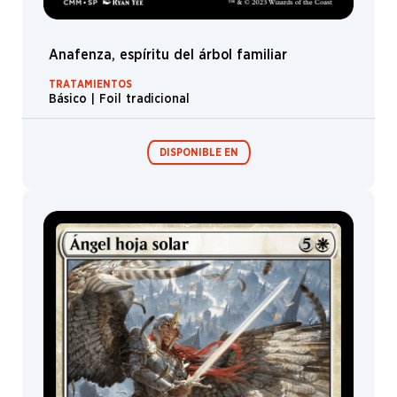
Eric
Velhagen
Ernanda
Anafenza, espíritu del árbol familiar
Souza
TRATAMIENTOS
Even
Básico | Foil tradicional
Amundsen
Eytan
Zana
DISPONIBLE EN
Fajareka
Setiawan
Fariba
Khamseh
Sobres/Caja de
sobres de
Filip
edición
Burburan
Flavio
Girón
Florian de
Gesincourt
Franz