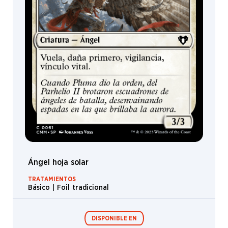
Vohwinkel
Fred
Fields
G-
host
Lee
Gaboleps
Grant
Griffin
Greg
Hildebrandt
Greg
Staples
Ángel hoja solar
Grzegorz
Rutkowski
TRATAMIENTOS
Básico | Foil tradicional
Henry G.
Higginbotham
Heonhwa
DISPONIBLE EN
Choe