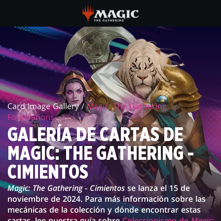
Skip
to
main
GALERÍA
content
DE
CARTAS
DE
Card Image Gallery /
Magic: The Gathering
MAGIC:
Foundations
THE
GALERÍA DE CARTAS DE
GATHERING
MAGIC: THE GATHERING -
-
CIMIENTOS
CIMIENTOS
Magic: The Gathering - Cimientos
se lanza el 15 de
noviembre de 2024. Para más información sobre las
mecánicas de la colección y dónde encontrar estas
cartas, lee nuestra guía sobre
Coleccionismo de
Magic: