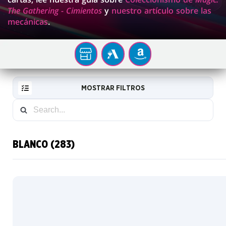
The Gathering - Cimientos
y
nuestro artículo sobre las
mecánicas
.
Tu
MTG
AMAZON
tienda
ARENA
local
MOSTRAR FILTROS
BLANCO (283)
RESET
FILTER
CARTAS
NUEVAS
INFO
Sobres