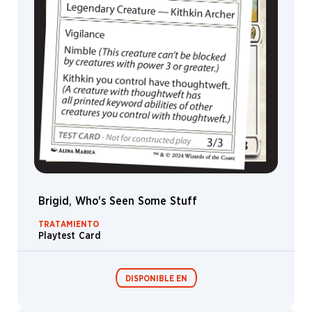
Champion
Sarkhan
Serra
Simio
Pantano
Esfinge
Spuzzem
Plebeyo
Draco
Brigid, Who's Seen Some Stuff
Aparición
TRATAMIENTO
Teferi
Playtest Card
Tortuga
Jugador
DISPONIBLE EN
De-
Urza