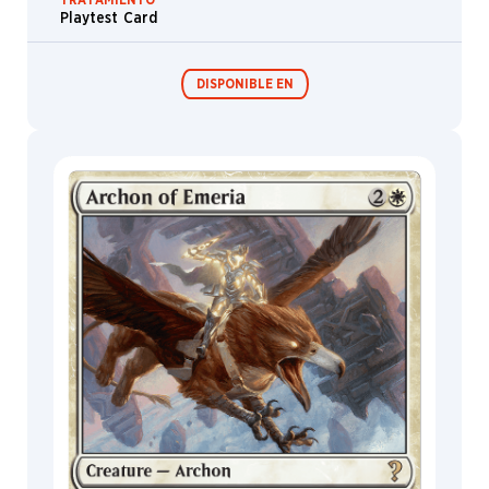
Buey
Playtest Card
Nómada
Druida
DISPONIBLE EN
Metamorfo
Sierpe
Ninja
Festival in a
Box
Zombie
Fragmentado
Perforador
MagicCon
Lhurgoyf
Rata
Consejero
Lobo
Lección
Planta