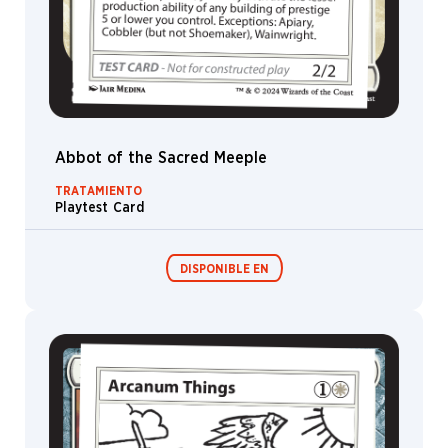
Araña
Avatar
Centauro
Horror
Elfo
Abbot of the Sacred Meeple
Djinn
TRATAMIENTO
Oso
Playtest Card
Kor
Clérigo
DISPONIBLE EN
Magistrado
Pirata
Festival in a
Felino
Box
Athlete
Gólem