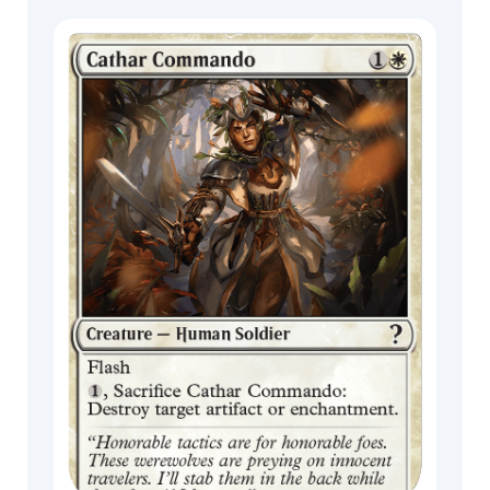
Town
Festival in a
Box
Licántropo
Wrenn
MagicCon