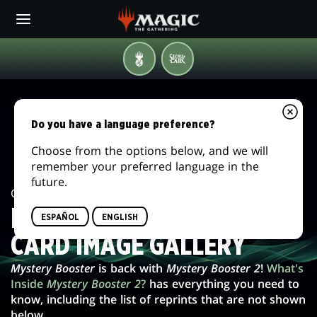
Skip
to
main
content
MAGICCON
FESTIVAL
IN
MYSTERY
A
BOX
BOOSTER
Do you have a language preference?
2
Choose from the options below, and we will
remember your preferred language in the
CARD
future.
Card Image Gallery /
Mystery Booster 2
IMAGE
MYSTERY BOOSTER 2
ESPAÑOL
ENGLISH
GALLERY
CARD IMAGE GALLERY
Mystery Booster
is back with
Mystery Booster 2
!
What's
Inside
Mystery Booster 2
?
has everything you need to
know, including the list of reprints that are not shown
below.