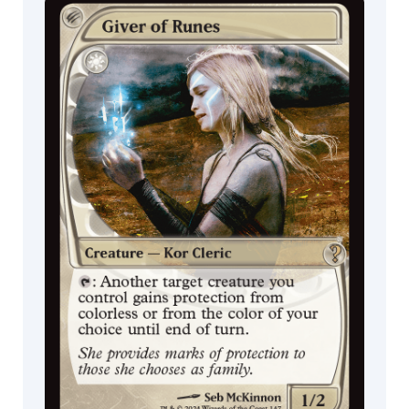
Festival in a
Box
MagicCon