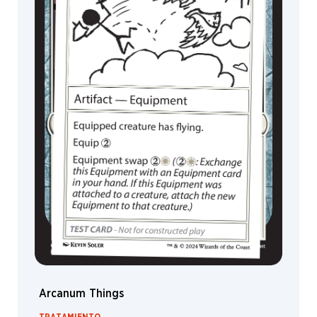
Espíritu
MagicCon
Caballero
Kóbold
Vampiro
Aura
Maldición
Quest
Secret
Mission
Constructo
Trampa
Dinosaurio
Saga
(encantamiento)
Arcanum Things
Noble
TRATAMIENTO