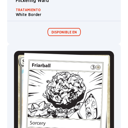
Flickering Ward
TRATAMIENTO
White Border
DISPONIBLE EN
Festival in a
Box
MagicCon