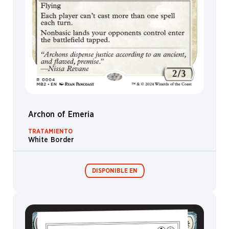
Muro
Sicario
Orco
Arconte
Portal
Lagarto
Armored
Archon of Emeria
Bardo
TRATAMIENTO
Oufé
White Border
Dack
Cow
DISPONIBLE EN
Chamán
Bestia
Festival in a
Bosque
Box