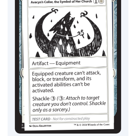
Dríada
Enano
Hada
MagicCon
Llanura
Lícido
Babosa
Cieno
Montaña
Víbora
Realm
Ángel
Jace
Karn
Hipopótamo
Asesino