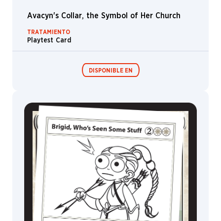
Nutria
Avacyn's Collar, the Symbol of Her Church
Luxior
TRATAMIENTO
Playtest Card
Minsc
Samurái
DISPONIBLE EN
Isla
Narset
Omenpath
Festival in a
Box
Escorpión
Yerbamala
Ulamog's
MagicCon
Central-
de-
energía
Perro
Científico