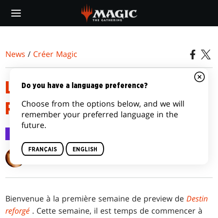
Skip
to
main
content
News
/
Créer Magic
LES ALÉAS DE DESTIN
Do you have a language preference?
Choose from the options below, and we will
REFORGÉ, PREMIÈRE PARTIE
remember your preferred language in the
future.
Créer Magic
30 déc. 2014
FRANÇAIS
ENGLISH
Mark Rosewater
Bienvenue à la première semaine de preview de
Destin
reforgé
. Cette semaine, il est temps de commencer à