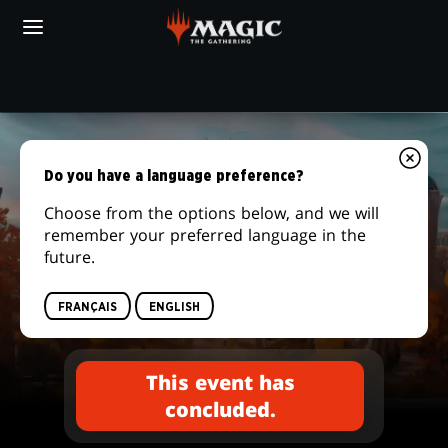
Skip
to
main
content
Votre magasin de jeux local
STANDARD
SHOWDOWN
Do you have a language preference?
Choose from the options below, and we will
remember your preferred language in the
future.
Secrets of Strixhaven
STANDARD SHOWDOWN
FRANÇAIS
ENGLISH
This event has
concluded.