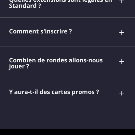
Standard ?
Comment s'inscrire ?
page du
format Standard
Combien de rondes allons-nous
jouer ?
Y aura-t-il des cartes promos ?
MAGIC: