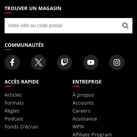
THE
TROUVER UN MAGASIN
GATHERING
Trouver
FOOTER
un
magasin
COMMUNAUTÉS
ACCÈS RAPIDE
ENTREPRISE
Articles
À propos
Formats
Accounts
Règles
Careers
Podcast
Assistance
Fonds D'écran
WPN
Affiliate Program