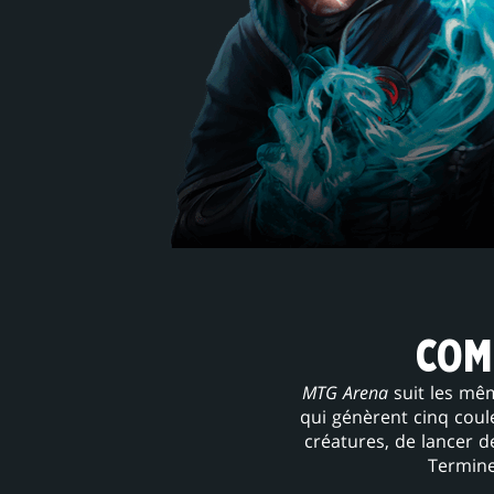
COM
MTG Arena
suit les mêm
qui génèrent cinq cou
créatures, de lancer d
Termine