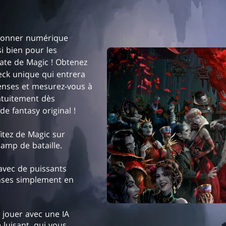
tionner numérique
i bien pour les
ate de Magic ! Obtenez
deck unique qui entrera
enses et mesurez-vous à
atuitement dès
e fantasy original !
itez de Magic sur
hamp de bataille.
avec de puissants
nses simplement en
 jouer avec une IA
luisant, qui vous