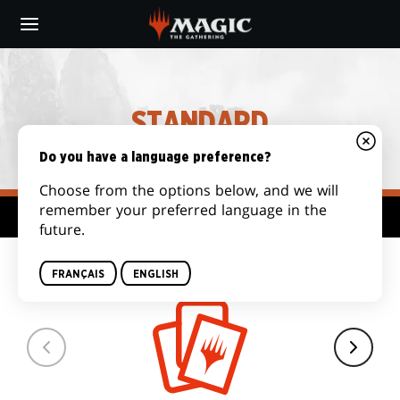
Skip
to
main
content
STANDARD
Do you have a language preference?
Choose from the options below, and we will
remember your preferred language in the
Plateforme de formats
future.
TAILLE DE DECK
FRANÇAIS
ENGLISH