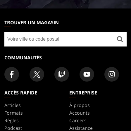
MAGIC:
THE
TROUVER UN MAGASIN
GATHERING
Trouver
FOOTER
un
magasin
COMMUNAUTÉS
ACCÈS RAPIDE
ENTREPRISE
Articles
À propos
Formats
Accounts
Règles
Careers
Podcast
Assistance