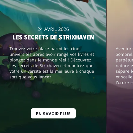
24 AVRIL 2026
LES SECRETS DE STRIXHAVEN
Trouvez votre place parmi les cinq
Aventur
universités après avoir rangé vos livres et
Sombrela
plongez dans le monde réel ! Découvrez
perpétue
Les secrets de Strixhaven et montrez que
nature e
votre université est la meilleure à chaque
sépare l
sort que vous lancez.
et scell
l'ordre e
EN SAVOIR PLUS